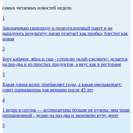
самых читаемых новостей недели
1
Заворачиваю сковороду в полиэтиленовый пакет и не
нарадуюсь результату: нагар отлетает как пробка, блестит как
новая
2
Беру кабачок, яйца и сыр - готовлю «клаб-сэндвич»: делается
на раз-два и из простых продуктов, а вкус как в ресторане
3
Какая длина волос прибавляет годы, а какая омолаживает:
совет парикмахера для женщин после 45 лет
4
1 ведро в септик — ассенизаторы больше не нужны: яма чище
операционной - делаю на раз-два и экономлю кучу денег
5