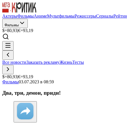
Актеры
Фильмы
Аниме
Мультфильмы
Режиссеры
Сериалы
Рейти
Фильмы
$=
80,93
|
€=
93,19
Все новости
Заказать рекламу
Жизнь
Тесты
$=
80,93
|
€=
93,19
Фильмы
03.07.2023 в 08:59
Два, три, демон, приди!