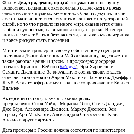
Фильм
Два, три, демон, приди!
это ужастик про группу
подростков, решивших экстремально развлечься во время
одной из своих шумных вечеринок. Одна из девушек после
смерти матери пытается вступить в контакт с потусторонней
силой, но то что пришло из иного мира оказывается очень
злобной сущностью, начинающей охоту на ребят. И теперь
никто не может быть в безопасности, а для кого-то вечеринка
и вовсе рискует стать последней.
Мистический триллер по своему собственному сценарию
поставили Дэнни Филиппу и Майкл Филиппу, над сюжетом
также работал Дэйли Пирсон. В продюсерах у хоррора
значатся Кристина Кейтон (
Бабадук
), Эри Харрисон и
Саманта Дженнингс. За визуальную составляющую здесь
отвечает кинооператор Аарон Маклиски. За монтаж Джеффри
Ламб. А за атмосферное музыкальное сопровождение Корнел
Вильчек.
Актёрский состав фильма в главных ролях
представляют Софи Уайлд, Миранда Отто, Отис Дханджи,
Джо Бёрд, Александра Дженсен, Маркус Джонсон, Зои
Теракс, Ари МакКарти, Александрия Стеффенсон, Крис
Алозио и другие артисты.
Дата премьеры в России должна состояться по кинотеатрам