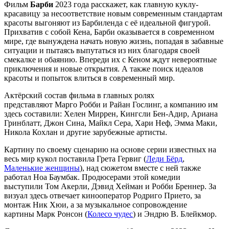
Фильм
Барби
2023 года расскажет, как главную куклу-
красавицу за несоответствие новым современным стандартам
красоты выгоняют из Барбиленда с её идеальной фигурой.
Прихватив с собой Кена, Барби оказывается в современном
мире, где вынуждена начать новую жизнь, попадая в забавные
ситуации и пытаясь выпутаться из них благодаря своей
смекалке и обаянию. Впереди их с Кеном ждут невероятные
приключения и новые открытия. А также поиск идеалов
красоты и попыток влиться в современный мир.
Актёрский состав фильма в главных ролях
представляют Марго Робби и Райан Гослинг, а компанию им
здесь составили: Хелен Миррен, Кингсли Бен-Адир, Ариана
Гринблатт, Джон Сина, Майкл Сера, Хари Неф, Эмма Маки,
Никола Кохлан и другие зарубежные артисты.
Картину по своему сценарию на основе серии известных на
весь мир кукол поставила Грета Гервиг (
Леди Бёрд
,
Маленькие женщины
), над сюжетом вместе с ней также
работал Ноа Баумбак. Продюсерами этой комедии
выступили Том Акерли, Дэвид Хейман и Робби Бреннер. За
визуал здесь отвечает кинооператор Родриго Прието, за
монтаж Ник Хюи, а за музыкальное сопровождение
картины Марк Ронсон (
Колесо чудес
) и Эндрю В. Блейкмор.