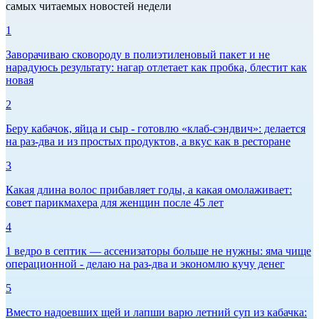
самых читаемых новостей недели
1
Заворачиваю сковороду в полиэтиленовый пакет и не
нарадуюсь результату: нагар отлетает как пробка, блестит как
новая
2
Беру кабачок, яйца и сыр - готовлю «клаб-сэндвич»: делается
на раз-два и из простых продуктов, а вкус как в ресторане
3
Какая длина волос прибавляет годы, а какая омолаживает:
совет парикмахера для женщин после 45 лет
4
1 ведро в септик — ассенизаторы больше не нужны: яма чище
операционной - делаю на раз-два и экономлю кучу денег
5
Вместо надоевших щей и лапши варю летний суп из кабачка: