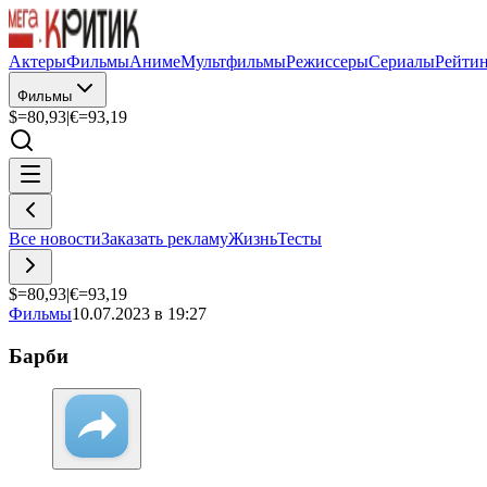
Актеры
Фильмы
Аниме
Мультфильмы
Режиссеры
Сериалы
Рейти
Фильмы
$=
80,93
|
€=
93,19
Все новости
Заказать рекламу
Жизнь
Тесты
$=
80,93
|
€=
93,19
Фильмы
10.07.2023 в 19:27
Барби