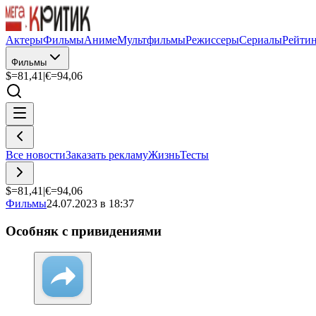
Актеры
Фильмы
Аниме
Мультфильмы
Режиссеры
Сериалы
Рейти
Фильмы
$=
81,41
|
€=
94,06
Все новости
Заказать рекламу
Жизнь
Тесты
$=
81,41
|
€=
94,06
Фильмы
24.07.2023 в 18:37
Особняк с привидениями