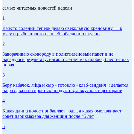
самых читаемых новостей недели
1
Вместо солений теперь делаю свекольную хреновину — к
мясу и рыбе, просто на хлеб, обалденно вкусно
2
Заворачиваю сковороду в полиэтиленовый пакет и не
нарадуюсь результату: нагар отлетает как пробка, блестит как
новая
3
Беру кабачок, яйца и сыр - готовлю «клаб-сэндвич»: делается
на раз-два и из простых продуктов, а вкус как в ресторане
4
Какая длина волос прибавляет годы, а какая омолаживает:
совет парикмахера для женщин после 45 лет
5