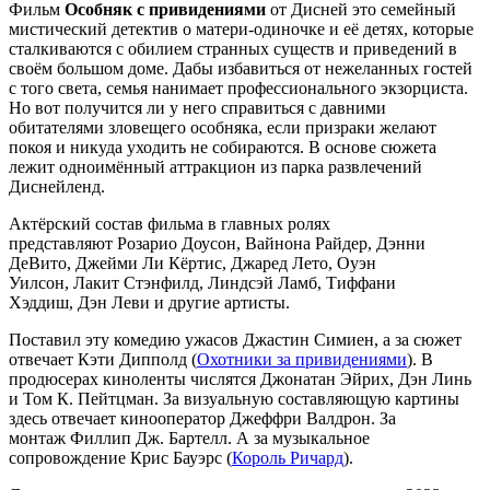
Фильм
Особняк с привидениями
от Дисней это семейный
мистический детектив о матери-одиночке и её детях, которые
сталкиваются с обилием странных существ и приведений в
своём большом доме. Дабы избавиться от нежеланных гостей
с того света, семья нанимает профессионального экзорциста.
Но вот получится ли у него справиться с давними
обитателями зловещего особняка, если призраки желают
покоя и никуда уходить не собираются. В основе сюжета
лежит одноимённый аттракцион из парка развлечений
Диснейленд.
Актёрский состав фильма в главных ролях
представляют Розарио Доусон, Вайнона Райдер, Дэнни
ДеВито, Джейми Ли Кёртис, Джаред Лето, Оуэн
Уилсон, Лакит Стэнфилд, Линдсэй Ламб, Тиффани
Хэддиш, Дэн Леви и другие артисты.
Поставил эту комедию ужасов Джастин Симиен, а за сюжет
отвечает Кэти Дипполд (
Охотники за привидениями
). В
продюсерах киноленты числятся Джонатан Эйрих, Дэн Линь
и Том К. Пейтцман. За визуальную составляющую картины
здесь отвечает кинооператор Джеффри Валдрон. За
монтаж Филлип Дж. Бартелл. А за музыкальное
сопровождение Крис Бауэрс (
Король Ричард
).