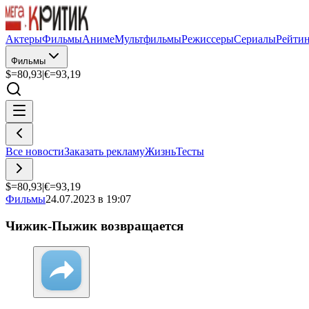
Актеры
Фильмы
Аниме
Мультфильмы
Режиссеры
Сериалы
Рейти
Фильмы
$=
80,93
|
€=
93,19
Все новости
Заказать рекламу
Жизнь
Тесты
$=
80,93
|
€=
93,19
Фильмы
24.07.2023 в 19:07
Чижик-Пыжик возвращается