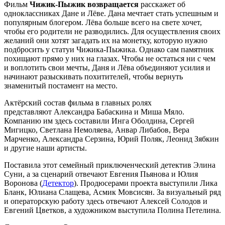
Фильм
Чижик-Пыжик возвращается
расскажет об
одноклассниках Дане и Лёве. Дана мечтает стать успешным и
популярным блогером. Лёва больше всего на свете хочет,
чтобы его родители не разводились. Для осуществления своих
желаний они хотят загадать их на монетку, которую нужно
подбросить у статуи Чижика-Пыжика. Однако сам памятник
похищают прямо у них на глазах. Чтобы не остаться ни с чем
и воплотить свои мечты, Даня и Лёва объединяют усилия и
начинают разыскивать похитителей, чтобы вернуть
знаменитый постамент на место.
Актёрский состав фильма в главных ролях
представляют Александра Бабаскина и Миша Мяло.
Компанию им здесь составили Инга Оболдина, Сергей
Мигицко, Светлана Немоляева, Анвар Либабов, Вера
Марченко, Александра Серзина, Юрий Поляк, Леонид Зябкин
и другие наши артисты.
Поставила этот семейный приключенческий детектив Элина
Суни, а за сценарий отвечают Евгения Пьянова и Юлия
Воронова (
Детектор
). Продюсерами проекта выступили Лика
Бланк, Юлиана Слащева, Асмик Мовсисян. За визуальный ряд
и операторскую работу здесь отвечают Алексей Солодов и
Евгений Цветков, а художником выступила Полина Петелина.