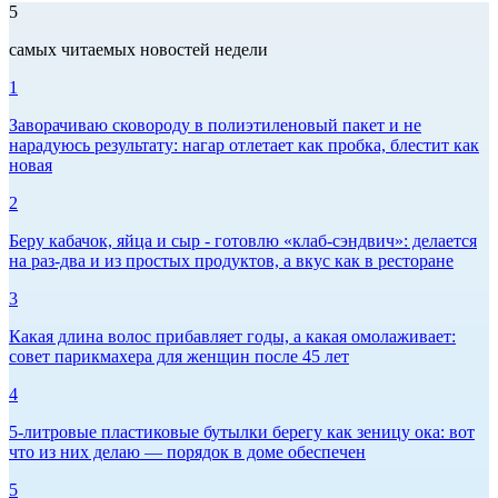
5
самых читаемых новостей недели
1
Заворачиваю сковороду в полиэтиленовый пакет и не
нарадуюсь результату: нагар отлетает как пробка, блестит как
новая
2
Беру кабачок, яйца и сыр - готовлю «клаб-сэндвич»: делается
на раз-два и из простых продуктов, а вкус как в ресторане
3
Какая длина волос прибавляет годы, а какая омолаживает:
совет парикмахера для женщин после 45 лет
4
5-литровые пластиковые бутылки берегу как зеницу ока: вот
что из них делаю — порядок в доме обеспечен
5