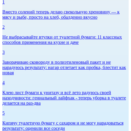
1
Вместо солений теперь делаю свекольную хреновину — к
мясу и рыбе, просто на хлеб, обалденно вкусно
2
Не выбрасывайте втулки от туалетной бумаги: 11 классных
способов применения на кухне и даче
3
Заворачиваю сковороду в полиэтиленовый пакет и не
нарадуюсь результату: нагар отлетает как пробка, блестит как
новая
4
Клею лист бумаги к унитазу и всё лето радуюсь своей
находчивости: гениальный лайфхак - теперь уборка в туалете
делается на раз-два
5
Кипячу туалетную бумагу с сахаром и не могу нарадоваться
результату: оценили все соседи