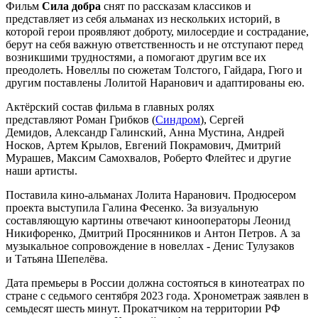
Фильм
Сила добра
снят по рассказам классиков и
представляет из себя альманах из нескольких историй, в
которой герои проявляют доброту, милосердие и сострадание,
берут на себя важную ответственность и не отступают перед
возникшими трудностями, а помогают другим все их
преодолеть. Новеллы по сюжетам Толстого, Гайдара, Гюго и
другим поставлены Лолитой Наранович и адаптированы ею.
Актёрский состав фильма в главных ролях
представляют Роман Грибков (
Синдром
), Сергей
Демидов, Александр Галинский, Анна Мустина, Андрей
Носков, Артем Крылов, Евгений Покрамович, Дмитрий
Мурашев, Максим Самохвалов, Роберто Флейтес и другие
наши артисты.
Поставила кино-альманах Лолита Наранович. Продюсером
проекта выступила Галина Фесенко. За визуальную
составляющую картины отвечают кинооператоры Леонид
Никифоренко, Дмитрий Просянников и Антон Петров. А за
музыкальное сопровождение в новеллах - Денис Тулузаков
и Татьяна Шепелёва.
Дата премьеры в России должна состояться в кинотеатрах по
стране с седьмого сентября 2023 года. Хронометраж заявлен в
семьдесят шесть минут. Прокатчиком на территории РФ