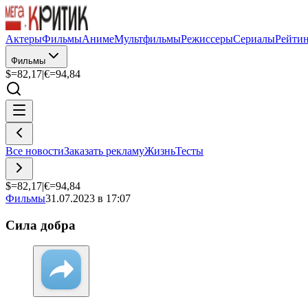
Актеры
Фильмы
Аниме
Мультфильмы
Режиссеры
Сериалы
Рейти
Фильмы
$=
82,17
|
€=
94,84
Все новости
Заказать рекламу
Жизнь
Тесты
$=
82,17
|
€=
94,84
Фильмы
31.07.2023 в 17:07
Сила добра