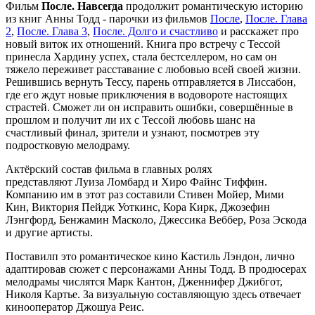
Фильм
После. Навсегда
продолжит романтическую историю
из книг Анны Тодд - парочки из фильмов
После
,
После. Глава
2
,
После. Глава 3
,
После. Долго и счастливо
и расскажет про
новый виток их отношений. Книга про встречу с Тессой
принесла Хардину успех, стала бестселлером, но сам он
тяжело переживет расставание с любовью всей своей жизни.
Решившись вернуть Тессу, парень отправляется в Лиссабон,
где его ждут новые приключения в водовороте настоящих
страстей. Сможет ли он исправить ошибки, совершённые в
прошлом и получит ли их с Тессой любовь шанс на
счастливый финал, зрители и узнают, посмотрев эту
подростковую мелодраму.
Актёрский состав фильма в главных ролях
представляют Луиза Ломбард и Хиро Файнс Тиффин.
Компанию им в этот раз составили Стивен Мойер, Мими
Кин, Виктория Пейдж Уоткинс, Кора Кирк, Джозефин
Лэнгфорд, Бенжамин Масколо, Джессика Веббер, Роза Эскода
и другие артисты.
Поставилп это романтическое кино Кастиль Лэндон, лично
адаптировав сюжет с персонажами Анны Тодд. В продюсерах
мелодрамы числятся Марк Кантон, Дженнифер Джибгот,
Николя Картье. За визуальную составляющую здесь отвечает
кинооператор Джошуа Реис.