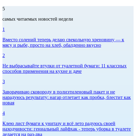
5
самых читаемых новостей недели
1
Вместо солений теперь делаю свекольную хреновину — к
мясу и рыбе, просто на хлеб, обалденно вкусно
2
Не выбрасывайте втулки от туалетной бумаги: 11 классных
способов применения на кухне и даче
3
Заворачиваю сковороду в полиэтиленовый пакет и не
нарадуюсь результату: нагар отлетает как пробка, блестит как
новая
4
Клею лист бумаги к унитазу и всё лето радуюсь своей
находчивости: гениальный лайфхак - теперь уборка в туалете
делается на раз-два