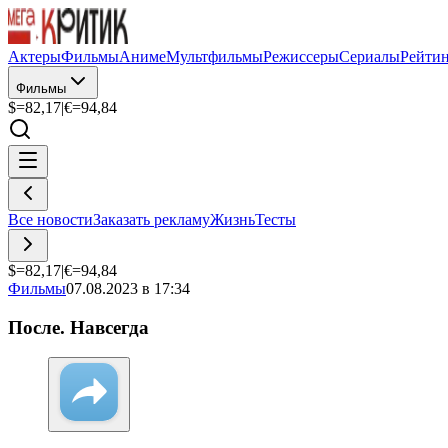
Актеры
Фильмы
Аниме
Мультфильмы
Режиссеры
Сериалы
Рейти
Фильмы
$=
82,17
|
€=
94,84
Все новости
Заказать рекламу
Жизнь
Тесты
$=
82,17
|
€=
94,84
Фильмы
07.08.2023 в 17:34
После. Навсегда