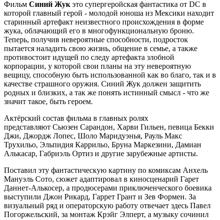
Фильм
Синий Жук
это супергеройская фантастика от DC в
которой главный герой - молодой юноша из Мексики находит
старинный артефакт неизвестного происхождения в форме
жука, облачающий его в многофункциональную броню.
Теперь, получив невероятные способности, подросток
пытается наладить свою жизнь, общение в семье, а также
противостоит идущей по следу артефакта злобной
корпорации, у которой свои планы на эту невероятную
вещицу, способную быть использованной как во благо, так и в
качестве страшного оружия. Синий Жук должен защитить
родных и близких, а так же понять истинный смысл - что же
значит такое, быть героем.
Актёрский состав фильма в главных ролях
представляют Сьюзен Сарандон, Харви Гильен, певица Бекки
Джи, Джордж Лопес, Шоло Маридуэнья, Рауль Макс
Трухильо, Эльпидия Каррильо, Бруна Маркезини, Дамиан
Алькасар, Габриэль Ортиз и другие зарубежные артисты.
Поставил эту фантастическую картину по комиксам Анхель
Мануэль Сото, сюжет адаптировал в киносценарий Гарет
Даннет-Алькосер, а продюсерами приключенческого боевика
выступили Джон Рикард, Гаррет Грант и Зев Формен. За
визуальный ряд и операторскую работу отвечает здесь Павел
Погоржельский, за монтаж Крэйг Элперт, а музыку сочинил