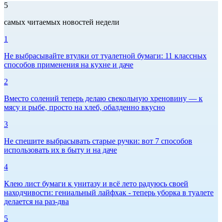
5
самых читаемых новостей недели
1
Не выбрасывайте втулки от туалетной бумаги: 11 классных
способов применения на кухне и даче
2
Вместо солений теперь делаю свекольную хреновину — к
мясу и рыбе, просто на хлеб, обалденно вкусно
3
Не спешите выбрасывать старые ручки: вот 7 способов
использовать их в быту и на даче
4
Клею лист бумаги к унитазу и всё лето радуюсь своей
находчивости: гениальный лайфхак - теперь уборка в туалете
делается на раз-два
5