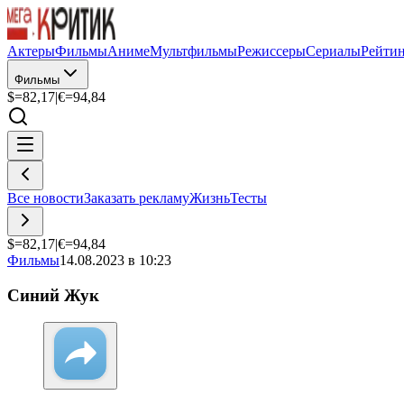
Актеры
Фильмы
Аниме
Мультфильмы
Режиссеры
Сериалы
Рейти
Фильмы
$=
82,17
|
€=
94,84
Все новости
Заказать рекламу
Жизнь
Тесты
$=
82,17
|
€=
94,84
Фильмы
14.08.2023 в 10:23
Синий Жук