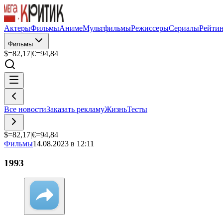
Актеры
Фильмы
Аниме
Мультфильмы
Режиссеры
Сериалы
Рейти
Фильмы
$=
82,17
|
€=
94,84
Все новости
Заказать рекламу
Жизнь
Тесты
$=
82,17
|
€=
94,84
Фильмы
14.08.2023 в 12:11
1993