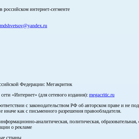
в российском интернет-сегменте
mdshvetsov@yandex.ru
оссийской Федерации: Мегакритик
ети «Интернет» (для сетевого издания):
megacritic.ru
оответствии с законодательством РФ об авторском праве и не по
е иначе как с письменного разрешения правообладателя.
нформационно-аналитическая, политическая, образовательная, с
ации о рекламе
ные страны