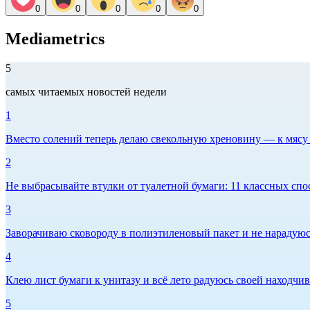
0
0
0
0
0
Mediametrics
5
самых читаемых новостей недели
1
Вместо солений теперь делаю свекольную хреновину — к мясу и
2
Не выбрасывайте втулки от туалетной бумаги: 11 классных спо
3
Заворачиваю сковороду в полиэтиленовый пакет и не нарадуюсь 
4
Клею лист бумаги к унитазу и всё лето радуюсь своей находчиво
5