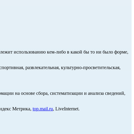
длежит использованию кем-либо в какой бы то ни было форме,
портивная, развлекательная, культурно-просветительская,
ции на основе сбора, систематизации и анализа сведений,
Яндекс Метрика,
top.mail.ru
, LiveInternet.