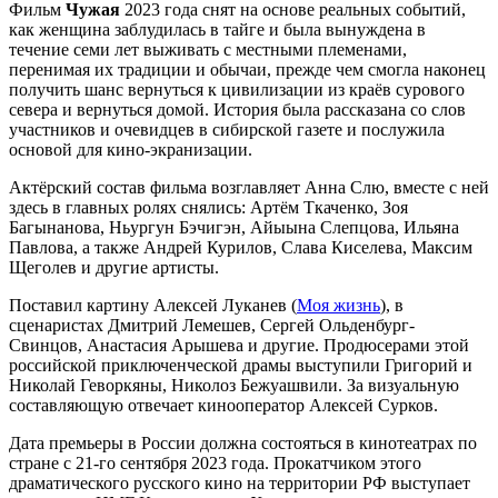
Фильм
Чужая
2023 года снят на основе реальных событий,
как женщина заблудилась в тайге и была вынуждена в
течение семи лет выживать с местными племенами,
перенимая их традиции и обычаи, прежде чем смогла наконец
получить шанс вернуться к цивилизации из краёв сурового
севера и вернуться домой. История была рассказана со слов
участников и очевидцев в сибирской газете и послужила
основой для кино-экранизации.
Актёрский состав фильма возглавляет Анна Слю, вместе с ней
здесь в главных ролях снялись: Артём Ткаченко, Зоя
Багынанова, Ньургун Бэчигэн, Айыына Слепцова, Ильяна
Павлова, а также Андрей Курилов, Слава Киселева, Максим
Щеголев и другие артисты.
Поставил картину Алексей Луканев (
Моя жизнь
), в
сценаристах Дмитрий Лемешев, Сергей Ольденбург-
Свинцов, Анастасия Арышева и другие. Продюсерами этой
российской приключенческой драмы выступили Григорий и
Николай Геворкяны, Николоз Бежуашвили. За визуальную
составляющую отвечает кинооператор Алексей Сурков.
Дата премьеры в России должна состояться в кинотеатрах по
стране с 21-го сентября 2023 года. Прокатчиком этого
драматического русского кино на территории РФ выступает