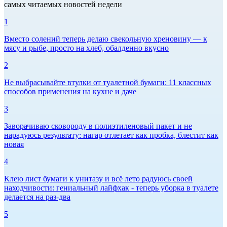
самых читаемых новостей недели
1
Вместо солений теперь делаю свекольную хреновину — к
мясу и рыбе, просто на хлеб, обалденно вкусно
2
Не выбрасывайте втулки от туалетной бумаги: 11 классных
способов применения на кухне и даче
3
Заворачиваю сковороду в полиэтиленовый пакет и не
нарадуюсь результату: нагар отлетает как пробка, блестит как
новая
4
Клею лист бумаги к унитазу и всё лето радуюсь своей
находчивости: гениальный лайфхак - теперь уборка в туалете
делается на раз-два
5