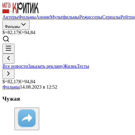
Актеры
Фильмы
Аниме
Мультфильмы
Режиссеры
Сериалы
Рейти
Фильмы
$=
82,17
|
€=
94,84
Все новости
Заказать рекламу
Жизнь
Тесты
$=
82,17
|
€=
94,84
Фильмы
14.08.2023 в 12:52
Чужая