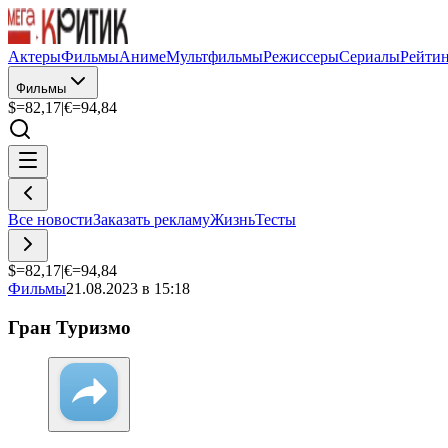
Актеры
Фильмы
Аниме
Мультфильмы
Режиссеры
Сериалы
Рейти
Фильмы
$=
82,17
|
€=
94,84
Все новости
Заказать рекламу
Жизнь
Тесты
$=
82,17
|
€=
94,84
Фильмы
21.08.2023 в 15:18
Гран Туризмо