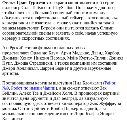
Фильм
Гран Туризмо
это экранизация знаменитой серии
видеоигр Gran Turismo от PlayStation. По сюжету для того,
чтобы влиться в большой гоночный спорт в команду
объединяются профессиональный геймер, автогонщик, чья
карьера так и не взлетела, а также ухватившийся за такой
тандем маркетолог. Втроём они пытаются заехать Олимп
соревновательной сцены и заявить о себе, начав успешную
карьеру в скоростных состязаниях.
Актёрский состав фильма в главных ролях
представляют Орландо Блум, Арчи Мадекве, Дэвид Харбор,
Джимон Хонсу, Никхил Пармар, Мэйв Куртье-Лилли, Дэниэл
Пуиг, Джоша Страдовски, а также компанию им составили
Джери Холливэлл, Даррен Барнет и другие зарубежные
артисты.
Постановщиком картины выступил Нил Бломкамп (
Район
№9
,
Робот по имени Чаппи
), а за сюжет отвечают Зак
Бэйлин, Алекс Тсе и Джейсон Холл. В продюсерах картины
значатся Дэна Брунетти и Даг Белград. За визуальную
составляющую здесь отвечает кинооператор Жак Жуффре, за
монтаж Остин Дэйнес и Колби Паркер младший, а за
музыкальное сопровождение вместе Лорн Бэлф и Эндрю
Кавчински.