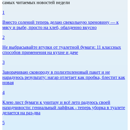
самых читаемых новостей недели
1
Вместо солений теперь делаю свекольную хреновину — к
мясу и рыбе, просто на хлеб, обалденно вкусно
2
Не выбрасывайте втулки от туалетной бумаги: 11 классных
способов применения на кухне и даче
3
Заворачиваю сковороду в полиэтиленовый пакет и не
нарадуюсь результату: нагар отлетает как пробка, блестит как
новая
4
Клею лист бумаги к унитазу и всё лето радуюсь своей
находчивости: гениальный лайфхак - теперь уборка в туалете
делается на раз-два
5