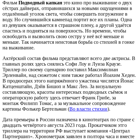
Фильм
Подводный капкан
это кино про выживание о двух
сёстрах дайверах, отправившихся за новыми ощущениями в
отдалённый уголок света, чтобы совершить погружение в
воду. Но случившийся камнепад портит все их планы. Одна
из девушек оказывается в страшном плену, а другой удаётся
спастись и подняться на поверхность. Но времени, чтобы
освободить и вызволить свою сестру у неё всё меньше и
меньше. Так начинается неистовая борьба со стихией в гонке
на выживание.
Актёрский состав фильма представляют всего две актрисы. В
главных ролях здесь снялись Софи Лоу и Луиза Краузе.
Триллер по своему сценарию поставил Максимилиан
Эрленвайн, над сюжетом с ним также работал Йоахим Хеден.
В продюсерах этого напряжённого ужастика числятся Йонас
Катценштайн, Дэйв Бишоп и Макс Лео. За визуальную
составляющую, красоты интересных подводных съёмок и
операторскую работу здесь отвечает Франк Грибе, за
монтаж Филипп Томас, а за музыкальное сопровождение
картины Фолькер Бертельман (
Во власти стихии
).
Дата премьеры в России назначена в кинотеатрах по стране с
двадцать четвёртого августа 2023 года. Прокатчиком этго
триллера на территории РФ выступает компания «Централ
Партнершип». Хронометраж заявлен в полтора часа и вместе