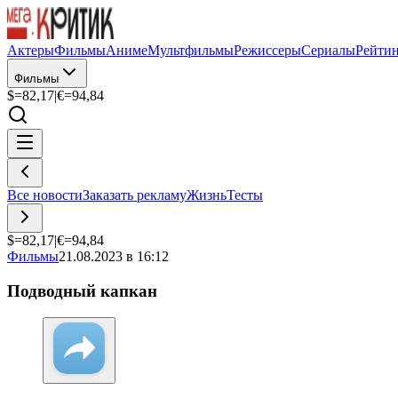
Актеры
Фильмы
Аниме
Мультфильмы
Режиссеры
Сериалы
Рейти
Фильмы
$=
82,17
|
€=
94,84
Все новости
Заказать рекламу
Жизнь
Тесты
$=
82,17
|
€=
94,84
Фильмы
21.08.2023 в 16:12
Подводный капкан