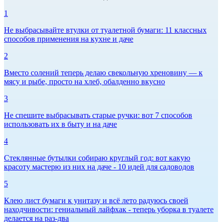
1
Не выбрасывайте втулки от туалетной бумаги: 11 классных
способов применения на кухне и даче
2
Вместо солений теперь делаю свекольную хреновину — к
мясу и рыбе, просто на хлеб, обалденно вкусно
3
Не спешите выбрасывать старые ручки: вот 7 способов
использовать их в быту и на даче
4
Стеклянные бутылки собираю круглый год: вот какую
красоту мастерю из них на даче - 10 идей для садоводов
5
Клею лист бумаги к унитазу и всё лето радуюсь своей
находчивости: гениальный лайфхак - теперь уборка в туалете
делается на раз-два