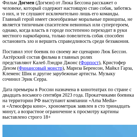
Фильм
Догмен
(Догмэн) от Люка Бессона расскажет о
человеке, который содержит настоящую стаю собак, заботясь
о них, и те слушают исключительно лишь его команды.
Главный герой имеет своеобразные моральные принципы, не
является типичным спасителем невинных или супергероем,
однако, когда власть в городе постепенно переходит в руки
местного наркобарона, только повелитель собак способен
остановить зло и вершить справедливость среди беззакония.
Поставил этот боевик по своему же сценарию Люк Бессон.
Актёрский состав фильма в главных ролях
представляют Калеб Лэндри Джонс (
Форпост
), Кристофер
Денэм (
Финансовый монстр
), Мариза Беренсон, Майкл Гарза,
Клеменс Шик и другие зарубежные артисты. Музыку
сочинил Эрик Серра.
Дата премьеры в России назначена в кинотеатрах по стране с
двадцать восьмого сентября 2023 года. Прокатчиками боевика
на территории РФ выступают компании «Arna Media»
и «Атмосфера кино», хронометраж заявлен в сто тринадцать
минут, а возрастное ограничение к просмотру картины
выставлено строго 18+