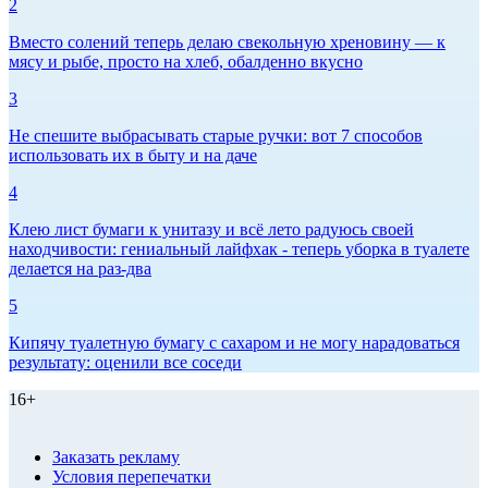
2
Вместо солений теперь делаю свекольную хреновину — к
мясу и рыбе, просто на хлеб, обалденно вкусно
3
Не спешите выбрасывать старые ручки: вот 7 способов
использовать их в быту и на даче
4
Клею лист бумаги к унитазу и всё лето радуюсь своей
находчивости: гениальный лайфхак - теперь уборка в туалете
делается на раз-два
5
Кипячу туалетную бумагу с сахаром и не могу нарадоваться
результату: оценили все соседи
16+
Заказать рекламу
Условия перепечатки