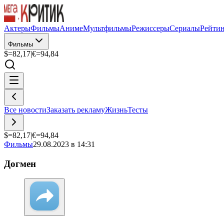
Актеры
Фильмы
Аниме
Мультфильмы
Режиссеры
Сериалы
Рейти
Фильмы
$=
82,17
|
€=
94,84
Все новости
Заказать рекламу
Жизнь
Тесты
$=
82,17
|
€=
94,84
Фильмы
29.08.2023 в 14:31
Догмен