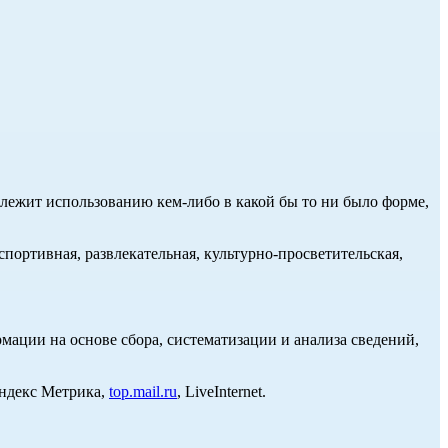
длежит использованию кем-либо в какой бы то ни было форме,
портивная, развлекательная, культурно-просветительская,
ции на основе сбора, систематизации и анализа сведений,
Яндекс Метрика,
top.mail.ru
, LiveInternet.