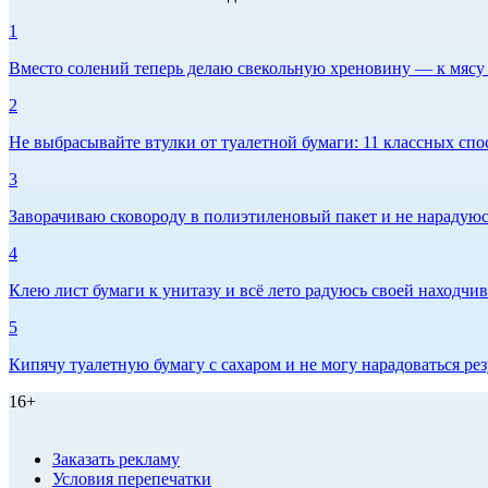
1
Вместо солений теперь делаю свекольную хреновину — к мясу и
2
Не выбрасывайте втулки от туалетной бумаги: 11 классных спо
3
Заворачиваю сковороду в полиэтиленовый пакет и не нарадуюсь 
4
Клею лист бумаги к унитазу и всё лето радуюсь своей находчиво
5
Кипячу туалетную бумагу с сахаром и не могу нарадоваться рез
16+
Заказать рекламу
Условия перепечатки