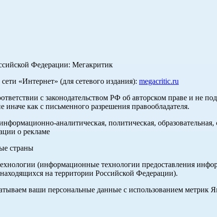
оссийской Федерации: Мегакритик
ети «Интернет» (для сетевого издания):
megacritic.ru
оответствии с законодательством РФ об авторском праве и не по
е иначе как с письменного разрешения правообладателя.
нформационно-аналитическая, политическая, образовательная, с
ации о рекламе
ные страны
хнологии (информационные технологии предоставления информа
 находящихся на территории Российской Федерации).
абатываем ваши персональные данные с использованием метрик 