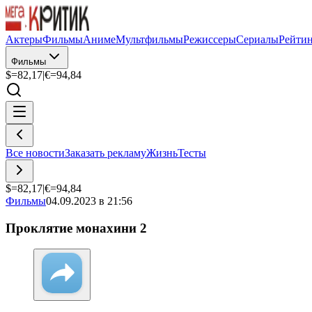
Актеры
Фильмы
Аниме
Мультфильмы
Режиссеры
Сериалы
Рейти
Фильмы
$=
82,17
|
€=
94,84
Все новости
Заказать рекламу
Жизнь
Тесты
$=
82,17
|
€=
94,84
Фильмы
04.09.2023 в 21:56
Проклятие монахини 2