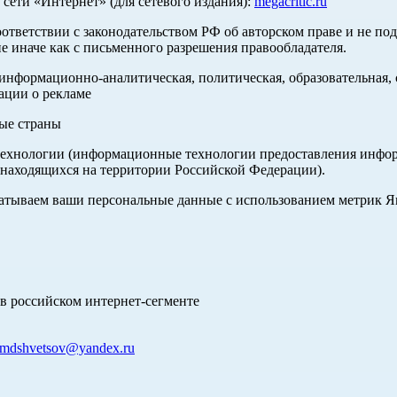
ети «Интернет» (для сетевого издания):
megacritic.ru
оответствии с законодательством РФ об авторском праве и не по
е иначе как с письменного разрешения правообладателя.
нформационно-аналитическая, политическая, образовательная, с
ации о рекламе
ные страны
хнологии (информационные технологии предоставления информа
 находящихся на территории Российской Федерации).
абатываем ваши персональные данные с использованием метрик 
в российском интернет-сегменте
mdshvetsov@yandex.ru