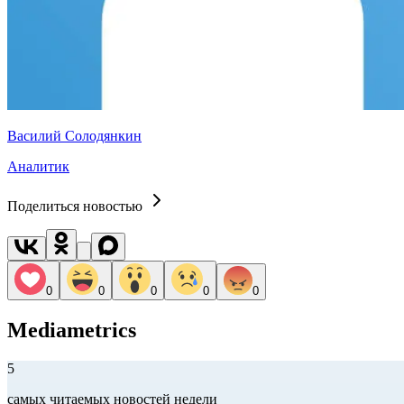
Василий Солодянкин
Аналитик
Поделиться новостью
0
0
0
0
0
Mediametrics
5
самых читаемых новостей недели