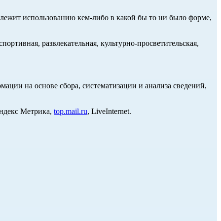
длежит использованию кем-либо в какой бы то ни было форме,
портивная, развлекательная, культурно-просветительская,
ции на основе сбора, систематизации и анализа сведений,
Яндекс Метрика,
top.mail.ru
, LiveInternet.