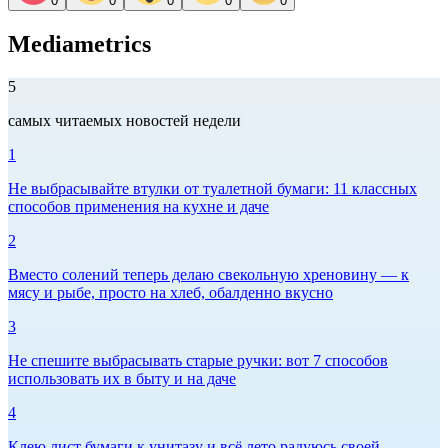
0
0
0
0
0
Mediametrics
5
самых читаемых новостей недели
1
Не выбрасывайте втулки от туалетной бумаги: 11 классных
способов применения на кухне и даче
2
Вместо солений теперь делаю свекольную хреновину — к
мясу и рыбе, просто на хлеб, обалденно вкусно
3
Не спешите выбрасывать старые ручки: вот 7 способов
использовать их в быту и на даче
4
Клею лист бумаги к унитазу и всё лето радуюсь своей