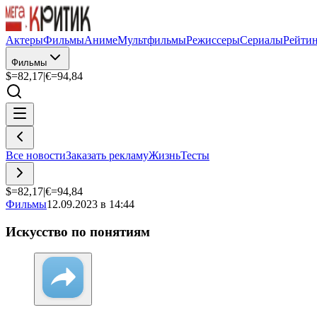
Актеры
Фильмы
Аниме
Мультфильмы
Режиссеры
Сериалы
Рейти
Фильмы
$=
82,17
|
€=
94,84
Все новости
Заказать рекламу
Жизнь
Тесты
$=
82,17
|
€=
94,84
Фильмы
12.09.2023 в 14:44
Искусство по понятиям