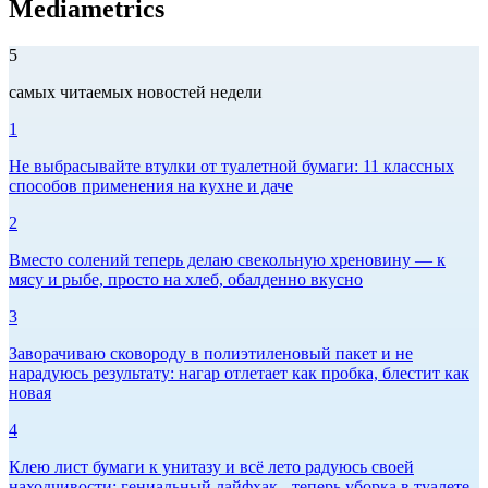
Mediametrics
5
самых читаемых новостей недели
1
Не выбрасывайте втулки от туалетной бумаги: 11 классных
способов применения на кухне и даче
2
Вместо солений теперь делаю свекольную хреновину — к
мясу и рыбе, просто на хлеб, обалденно вкусно
3
Заворачиваю сковороду в полиэтиленовый пакет и не
нарадуюсь результату: нагар отлетает как пробка, блестит как
новая
4
Клею лист бумаги к унитазу и всё лето радуюсь своей
находчивости: гениальный лайфхак - теперь уборка в туалете