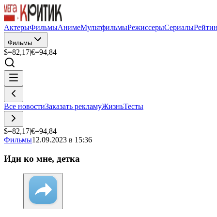
Актеры
Фильмы
Аниме
Мультфильмы
Режиссеры
Сериалы
Рейти
Фильмы
$=
82,17
|
€=
94,84
Все новости
Заказать рекламу
Жизнь
Тесты
$=
82,17
|
€=
94,84
Фильмы
12.09.2023 в 15:36
Иди ко мне, детка