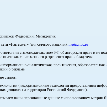
оссийской Федерации: Мегакритик
ети «Интернет» (для сетевого издания):
megacritic.ru
оответствии с законодательством РФ об авторском праве и не по
е иначе как с письменного разрешения правообладателя.
нформационно-аналитическая, политическая, образовательная, с
ации о рекламе
ные страны
хнологии (информационные технологии предоставления информа
 находящихся на территории Российской Федерации).
абатываем ваши персональные данные с использованием метрик 