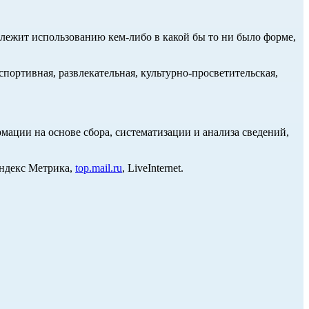
длежит использованию кем-либо в какой бы то ни было форме,
портивная, развлекательная, культурно-просветительская,
ции на основе сбора, систематизации и анализа сведений,
Яндекс Метрика,
top.mail.ru
, LiveInternet.