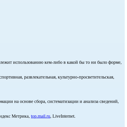
длежит использованию кем-либо в какой бы то ни было форме,
портивная, развлекательная, культурно-просветительская,
ции на основе сбора, систематизации и анализа сведений,
Яндекс Метрика,
top.mail.ru
, LiveInternet.