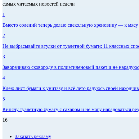
самых читаемых новостей недели
1
Вместо солений теперь делаю свекольную хреновину — к мясу и
2
Не выбрасывайте втулки от туалетной бумаги: 11 классных спо
3
Заворачиваю сковороду в полиэтиленовый пакет и не нарадуюсь 
4
Клею лист бумаги к унитазу и всё лето радуюсь своей находчиво
5
Кипячу туалетную бумагу с сахаром и не могу нарадоваться рез
16+
Заказать рекламу