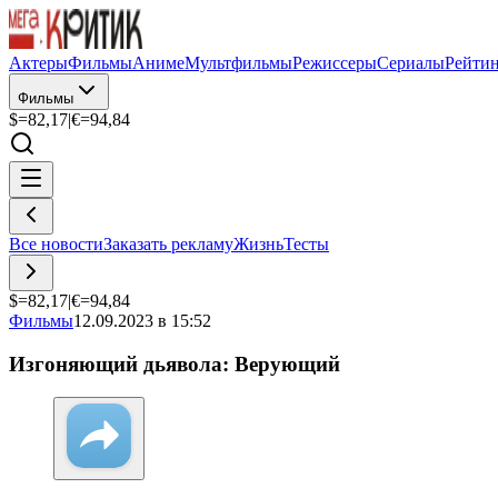
Актеры
Фильмы
Аниме
Мультфильмы
Режиссеры
Сериалы
Рейти
Фильмы
$=
82,17
|
€=
94,84
Все новости
Заказать рекламу
Жизнь
Тесты
$=
82,17
|
€=
94,84
Фильмы
12.09.2023 в 15:52
Изгоняющий дьявола: Верующий