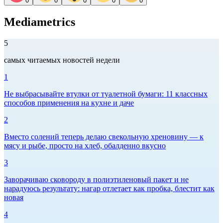
0
0
0
0
0
Mediametrics
5
самых читаемых новостей недели
1
Не выбрасывайте втулки от туалетной бумаги: 11 классных
способов применения на кухне и даче
2
Вместо солений теперь делаю свекольную хреновину — к
мясу и рыбе, просто на хлеб, обалденно вкусно
3
Заворачиваю сковороду в полиэтиленовый пакет и не
нарадуюсь результату: нагар отлетает как пробка, блестит как
новая
4