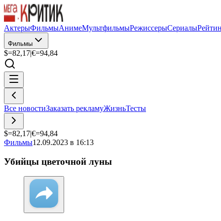
Актеры
Фильмы
Аниме
Мультфильмы
Режиссеры
Сериалы
Рейти
Фильмы
$=
82,17
|
€=
94,84
Все новости
Заказать рекламу
Жизнь
Тесты
$=
82,17
|
€=
94,84
Фильмы
12.09.2023 в 16:13
Убийцы цветочной луны