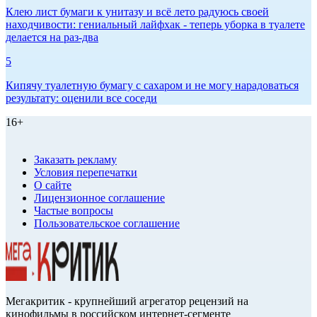
Клею лист бумаги к унитазу и всё лето радуюсь своей
находчивости: гениальный лайфхак - теперь уборка в туалете
делается на раз-два
5
Кипячу туалетную бумагу с сахаром и не могу нарадоваться
результату: оценили все соседи
16+
Заказать рекламу
Условия перепечатки
О сайте
Лицензионное соглашение
Частые вопросы
Пользовательское соглашение
Мегакритик - крупнейший агрегатор рецензий на
кинофильмы в российском интернет-сегменте