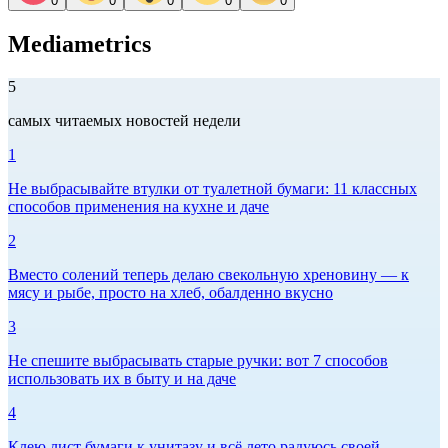
0
0
0
0
0
Mediametrics
5
самых читаемых новостей недели
1
Не выбрасывайте втулки от туалетной бумаги: 11 классных
способов применения на кухне и даче
2
Вместо солений теперь делаю свекольную хреновину — к
мясу и рыбе, просто на хлеб, обалденно вкусно
3
Не спешите выбрасывать старые ручки: вот 7 способов
использовать их в быту и на даче
4
Клею лист бумаги к унитазу и всё лето радуюсь своей