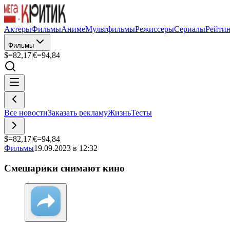
Актеры
Фильмы
Аниме
Мультфильмы
Режиссеры
Сериалы
Рейти
Фильмы
$=
82,17
|
€=
94,84
Все новости
Заказать рекламу
Жизнь
Тесты
$=
82,17
|
€=
94,84
Фильмы
19.09.2023 в 12:32
Смешарики снимают кино