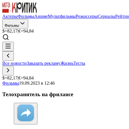
Актеры
Фильмы
Аниме
Мультфильмы
Режиссеры
Сериалы
Рейти
Фильмы
$=
82,17
|
€=
94,84
Все новости
Заказать рекламу
Жизнь
Тесты
$=
82,17
|
€=
94,84
Фильмы
19.09.2023 в 12:46
Телохранитель на фрилансе