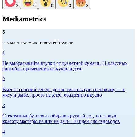
0
0
0
0
0
Mediametrics
5
самых читаемых новостей недели
1
Не выбрасывайте втулки от туалетной бумаги: 11 классных
способов применения на кухне и даче
2
Вместо солений теперь делаю свекольную хреновину — к
мясу и рыбе, просто на хлеб, обалденно вкусно
3
Стеклянные бутылки собираю круглый год: вот какую
красоту мастерю из них на даче - 10 идей для садоводов
4