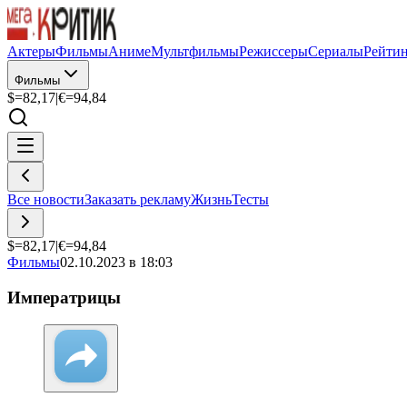
Актеры
Фильмы
Аниме
Мультфильмы
Режиссеры
Сериалы
Рейти
Фильмы
$=
82,17
|
€=
94,84
Все новости
Заказать рекламу
Жизнь
Тесты
$=
82,17
|
€=
94,84
Фильмы
02.10.2023 в 18:03
Императрицы