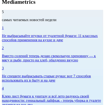
Mediametrics
5
самых читаемых новостей недели
1
Не выбрасывайте втулки от туалетной бумаги: 11 классных
способов применения на кухне и даче
2
Вместо солений теперь делаю свекольную хреновину — к
мясу и рыбе, просто на хлеб, обалденно вкусно
3
Не спешите выбрасывать старые ручки: вот 7 способов
использовать их в быту и на даче
4
Клею лист бумаги к унитазу и всё лето радуюсь своей
находчивости: гениальный лайфхак - теперь уборка в туалете
делается на раз-два