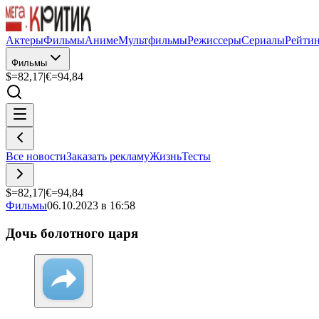
Актеры
Фильмы
Аниме
Мультфильмы
Режиссеры
Сериалы
Рейти
Фильмы
$=
82,17
|
€=
94,84
Все новости
Заказать рекламу
Жизнь
Тесты
$=
82,17
|
€=
94,84
Фильмы
06.10.2023 в 16:58
Дочь болотного царя