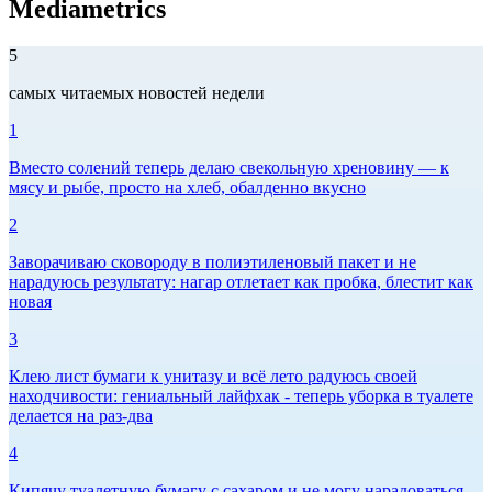
Mediametrics
5
самых читаемых новостей недели
1
Вместо солений теперь делаю свекольную хреновину — к
мясу и рыбе, просто на хлеб, обалденно вкусно
2
Заворачиваю сковороду в полиэтиленовый пакет и не
нарадуюсь результату: нагар отлетает как пробка, блестит как
новая
3
Клею лист бумаги к унитазу и всё лето радуюсь своей
находчивости: гениальный лайфхак - теперь уборка в туалете
делается на раз-два
4
Кипячу туалетную бумагу с сахаром и не могу нарадоваться