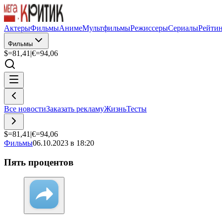
Актеры
Фильмы
Аниме
Мультфильмы
Режиссеры
Сериалы
Рейти
Фильмы
$=
81,41
|
€=
94,06
Все новости
Заказать рекламу
Жизнь
Тесты
$=
81,41
|
€=
94,06
Фильмы
06.10.2023 в 18:20
Пять процентов