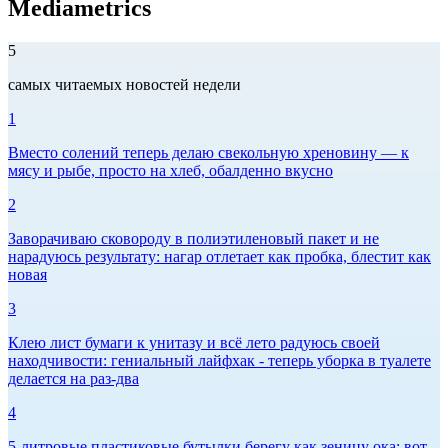
Mediametrics
5
самых читаемых новостей недели
1
Вместо солений теперь делаю свекольную хреновину — к
мясу и рыбе, просто на хлеб, обалденно вкусно
2
Заворачиваю сковороду в полиэтиленовый пакет и не
нарадуюсь результату: нагар отлетает как пробка, блестит как
новая
3
Клею лист бумаги к унитазу и всё лето радуюсь своей
находчивости: гениальный лайфхак - теперь уборка в туалете
делается на раз-два
4
5-литровые пластиковые бутылки берегу как зеницу ока: вот