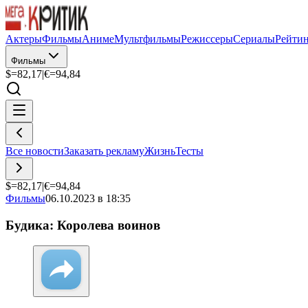
Актеры
Фильмы
Аниме
Мультфильмы
Режиссеры
Сериалы
Рейти
Фильмы
$=
82,17
|
€=
94,84
Все новости
Заказать рекламу
Жизнь
Тесты
$=
82,17
|
€=
94,84
Фильмы
06.10.2023 в 18:35
Будика: Королева воинов