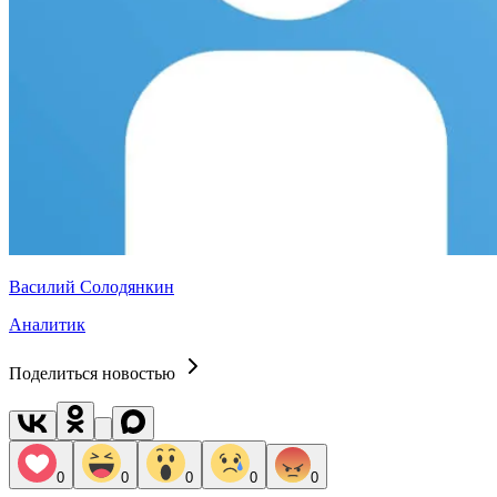
Василий Солодянкин
Аналитик
Поделиться новостью
0
0
0
0
0