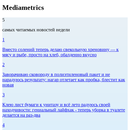
Mediametrics
5
самых читаемых новостей недели
1
Вместо солений теперь делаю свекольную хреновину — к
мясу и рыбе, просто на хлеб, обалденно вкусно
2
Заворачиваю сковороду в полиэтиленовый пакет и не
нарадуюсь результату: нагар отлетает как пробка, блестит как
новая
3
Клею лист бумаги к унитазу и всё лето радуюсь своей
находчивости: гениальный лайфхак - теперь уборка в туалете
делается на раз-два
4