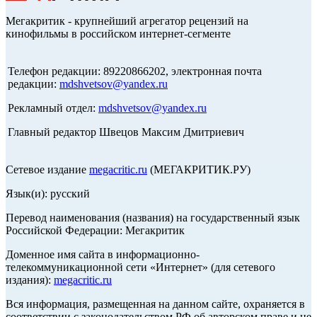
Мегакритик - крупнейший агрегатор рецензий на
кинофильмы в российском интернет-сегменте
Телефон редакции: 89220866202, электронная почта
редакции:
mdshvetsov@yandex.ru
Рекламный отдел:
mdshvetsov@yandex.ru
Главный редактор Швецов Максим Дмитриевич
Сетевое издание
megacritic.ru
(МЕГАКРИТИК.РУ)
Язык(и): русский
Перевод наименования (названия) на государственный язык
Российской Федерации: Мегакритик
Доменное имя сайта в информационно-
телекоммуникационной сети «Интернет» (для сетевого
издания):
megacritic.ru
Вся информация, размещенная на данном сайте, охраняется в
соответствии с законодательством РФ об авторском праве и не