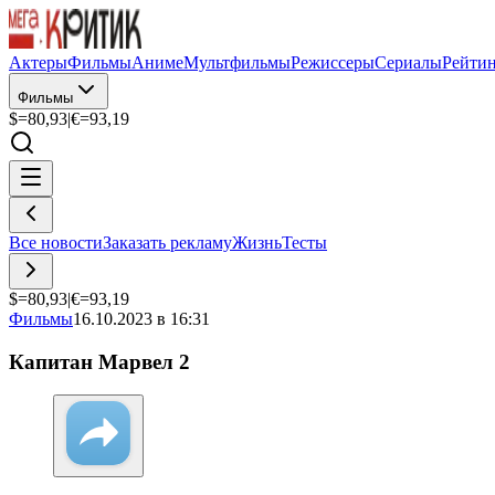
Актеры
Фильмы
Аниме
Мультфильмы
Режиссеры
Сериалы
Рейти
Фильмы
$=
80,93
|
€=
93,19
Все новости
Заказать рекламу
Жизнь
Тесты
$=
80,93
|
€=
93,19
Фильмы
16.10.2023 в 16:31
Капитан Марвел 2