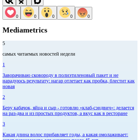
0
0
0
0
0
Mediametrics
5
самых читаемых новостей недели
1
Заворачиваю сковороду в полиэтиленовый пакет и не
нарадуюсь результату: нагар отлетает как пробка, блестит как
новая
2
Беру кабачок, яйца и сыр - готовлю «клаб-сэндвич»: делается
на раз-два и из простых продуктов, а вкус как в ресторане
3
Какая длина волос прибавляет годы, а какая омолаживает: