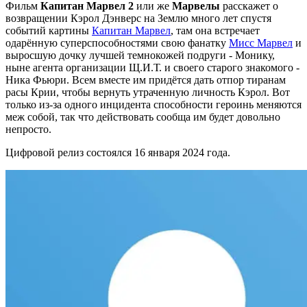
Фильм
Капитан Марвел 2
или же
Марвелы
расскажет о
возвращении Кэрол Дэнверс на Землю много лет спустя
событий картины
Капитан Марвел
, там она встречает
одарённую суперспособностями свою фанатку
Мисс Марвел
и
выросшую дочку лучшей темнокожей подруги - Монику,
ныне агента организации Щ.И.Т. и своего старого знакомого -
Ника Фьюри. Всем вместе им придётся дать отпор тиранам
расы Крии, чтобы вернуть утраченную личность Кэрол. Вот
только из-за одного инцидента способности героинь меняются
меж собой, так что действовать сообща им будет довольно
непросто.
Цифровой релиз состоялся 16 января 2024 года.