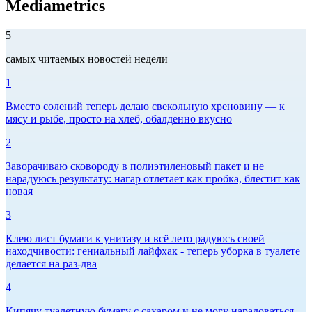
Mediametrics
5
самых читаемых новостей недели
1
Вместо солений теперь делаю свекольную хреновину — к
мясу и рыбе, просто на хлеб, обалденно вкусно
2
Заворачиваю сковороду в полиэтиленовый пакет и не
нарадуюсь результату: нагар отлетает как пробка, блестит как
новая
3
Клею лист бумаги к унитазу и всё лето радуюсь своей
находчивости: гениальный лайфхак - теперь уборка в туалете
делается на раз-два
4
Кипячу туалетную бумагу с сахаром и не могу нарадоваться