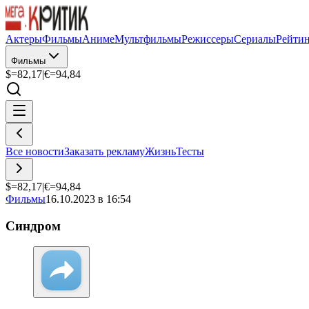
Актеры
Фильмы
Аниме
Мультфильмы
Режиссеры
Сериалы
Рейти
Фильмы
$=
82,17
|
€=
94,84
Все новости
Заказать рекламу
Жизнь
Тесты
$=
82,17
|
€=
94,84
Фильмы
16.10.2023 в 16:54
Синдром