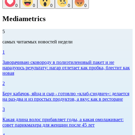
0
0
0
0
0
Mediametrics
5
самых читаемых новостей недели
1
Заворачиваю сковороду в полиэтиленовый пакет и не
нарадуюсь результату: нагар отлетает как пробка, блестит как
новая
2
Беру кабачок, яйца и сыр - готовлю «клаб-сэндвич»: делается
на раз-два и из простых продуктов, а вкус как в ресторане
3
Какая длина волос прибавляет годы, а какая омолаживает:
совет парикмахера для женщин после 45 лет