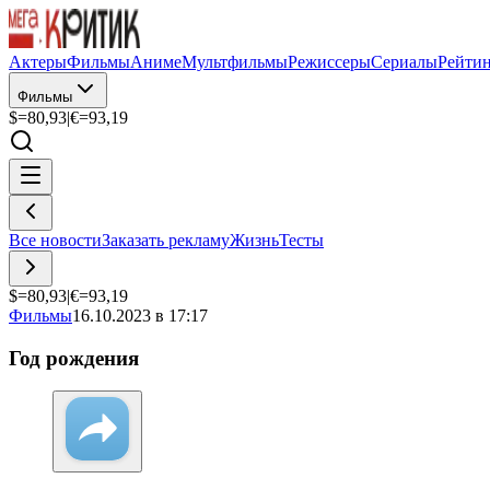
Актеры
Фильмы
Аниме
Мультфильмы
Режиссеры
Сериалы
Рейти
Фильмы
$=
80,93
|
€=
93,19
Все новости
Заказать рекламу
Жизнь
Тесты
$=
80,93
|
€=
93,19
Фильмы
16.10.2023 в 17:17
Год рождения