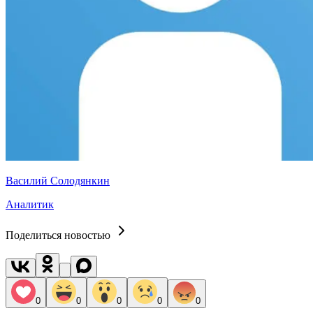
Василий Солодянкин
Аналитик
Поделиться новостью
0
0
0
0
0