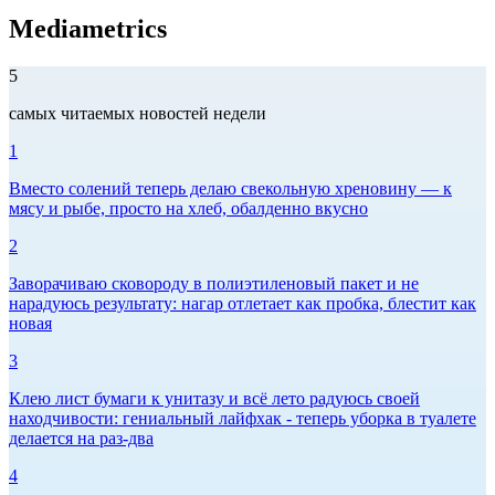
Mediametrics
5
самых читаемых новостей недели
1
Вместо солений теперь делаю свекольную хреновину — к
мясу и рыбе, просто на хлеб, обалденно вкусно
2
Заворачиваю сковороду в полиэтиленовый пакет и не
нарадуюсь результату: нагар отлетает как пробка, блестит как
новая
3
Клею лист бумаги к унитазу и всё лето радуюсь своей
находчивости: гениальный лайфхак - теперь уборка в туалете
делается на раз-два
4