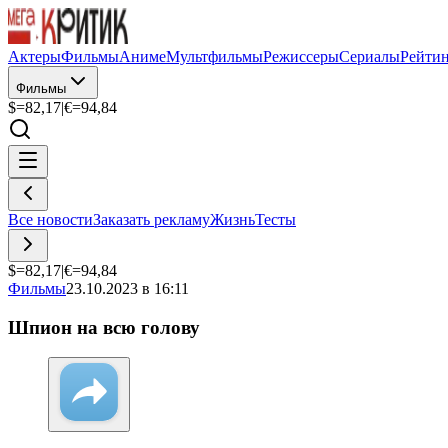
Актеры
Фильмы
Аниме
Мультфильмы
Режиссеры
Сериалы
Рейти
Фильмы
$=
82,17
|
€=
94,84
Все новости
Заказать рекламу
Жизнь
Тесты
$=
82,17
|
€=
94,84
Фильмы
23.10.2023 в 16:11
Шпион на всю голову