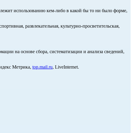
длежит использованию кем-либо в какой бы то ни было форме,
портивная, развлекательная, культурно-просветительская,
ции на основе сбора, систематизации и анализа сведений,
Яндекс Метрика,
top.mail.ru
, LiveInternet.