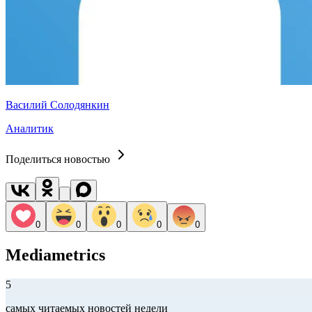
Василий Солодянкин
Аналитик
Поделиться новостью
0
0
0
0
0
Mediametrics
5
самых читаемых новостей недели