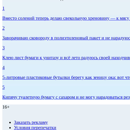
1
Вместо солений теперь делаю свекольную хреновину — к мясу и
2
Заворачиваю сковороду в полиэтиленовый пакет и не нарадуюсь 
3
Клею лист бумаги к унитазу и всё лето радуюсь своей находчиво
4
5-литровые пластиковые бутылки берегу как зеницу ока: вот ч
5
Кипячу туалетную бумагу с сахаром и не могу нарадоваться рез
16+
Заказать рекламу
Условия перепечатки