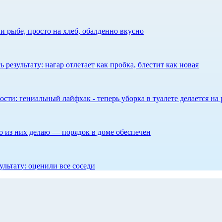
 рыбе, просто на хлеб, обалденно вкусно
результату: нагар отлетает как пробка, блестит как новая
сти: гениальный лайфхак - теперь уборка в туалете делается на 
то из них делаю — порядок в доме обеспечен
ультату: оценили все соседи