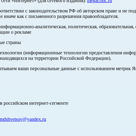
ети «Интернет» (для сетевого издания):
megacritic.ru
оответствии с законодательством РФ об авторском праве и не по
е иначе как с письменного разрешения правообладателя.
нформационно-аналитическая, политическая, образовательная, с
ации о рекламе
ные страны
хнологии (информационные технологии предоставления информа
 находящихся на территории Российской Федерации).
абатываем ваши персональные данные с использованием метрик 
в российском интернет-сегменте
mdshvetsov@yandex.ru