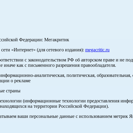
оссийской Федерации: Мегакритик
ети «Интернет» (для сетевого издания):
megacritic.ru
оответствии с законодательством РФ об авторском праве и не по
е иначе как с письменного разрешения правообладателя.
нформационно-аналитическая, политическая, образовательная, с
ации о рекламе
ные страны
хнологии (информационные технологии предоставления информа
 находящихся на территории Российской Федерации).
абатываем ваши персональные данные с использованием метрик 