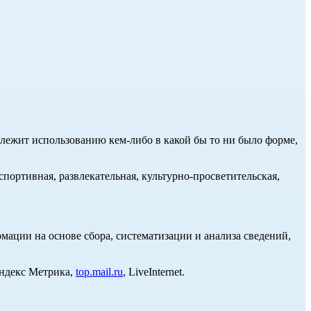
длежит использованию кем-либо в какой бы то ни было форме,
портивная, развлекательная, культурно-просветительская,
ции на основе сбора, систематизации и анализа сведений,
Яндекс Метрика,
top.mail.ru
, LiveInternet.