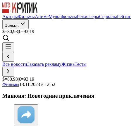
Актеры
Фильмы
Аниме
Мультфильмы
Режиссеры
Сериалы
Рейти
Фильмы
$=
80,93
|
€=
93,19
Все новости
Заказать рекламу
Жизнь
Тесты
$=
80,93
|
€=
93,19
Фильмы
13.11.2023 в 12:52
Манюня: Новогодние приключения