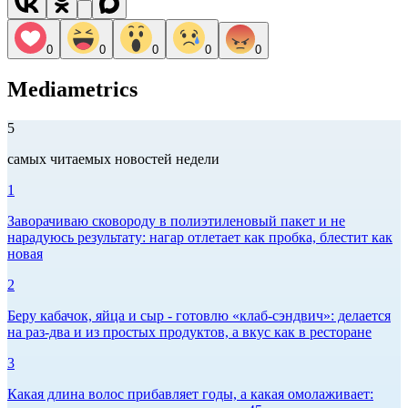
0
0
0
0
0
Mediametrics
5
самых читаемых новостей недели
1
Заворачиваю сковороду в полиэтиленовый пакет и не
нарадуюсь результату: нагар отлетает как пробка, блестит как
новая
2
Беру кабачок, яйца и сыр - готовлю «клаб-сэндвич»: делается
на раз-два и из простых продуктов, а вкус как в ресторане
3
Какая длина волос прибавляет годы, а какая омолаживает: