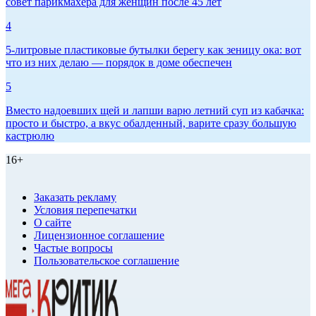
совет парикмахера для женщин после 45 лет
4
5-литровые пластиковые бутылки берегу как зеницу ока: вот
что из них делаю — порядок в доме обеспечен
5
Вместо надоевших щей и лапши варю летний суп из кабачка:
просто и быстро, а вкус обалденный, варите сразу большую
кастрюлю
16+
Заказать рекламу
Условия перепечатки
О сайте
Лицензионное соглашение
Частые вопросы
Пользовательское соглашение