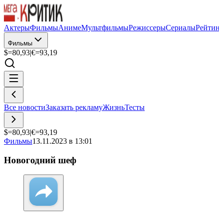
Актеры
Фильмы
Аниме
Мультфильмы
Режиссеры
Сериалы
Рейти
Фильмы
$=
80,93
|
€=
93,19
Все новости
Заказать рекламу
Жизнь
Тесты
$=
80,93
|
€=
93,19
Фильмы
13.11.2023 в 13:01
Новогодний шеф