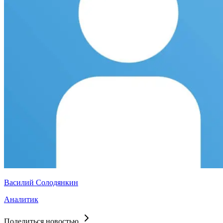
Василий Солодянкин
Аналитик
Поделиться новостью