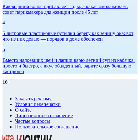
Какая длина волос прибавляет годы, а какая омолаживает:
совет парикмахера для женщин после 45 лет
4
5-литровые пластиковые бутылки берегу как зеницу ока: вот
что из них делаю — порядок в доме обеспечен
5
Вместо надоевших щей и лапши варю летний суп из кабачка:
просто и быстро, а вкус обалденный, варите сразу большую
кастрюлю
16+
Заказать рекламу
Условия перепечатки
О сайте
Лицензионное соглашение
Частые вопросы
Пользовательское соглашение