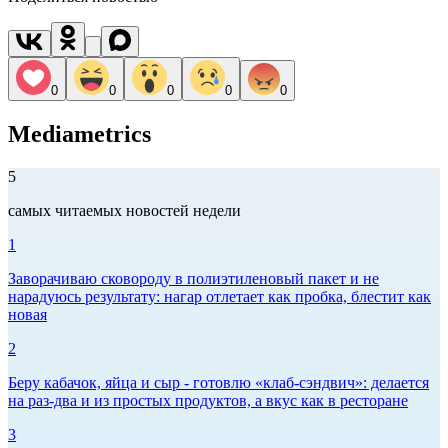
0
0
0
0
0
Mediametrics
5
самых читаемых новостей недели
1
Заворачиваю сковороду в полиэтиленовый пакет и не
нарадуюсь результату: нагар отлетает как пробка, блестит как
новая
2
Беру кабачок, яйца и сыр - готовлю «клаб-сэндвич»: делается
на раз-два и из простых продуктов, а вкус как в ресторане
3