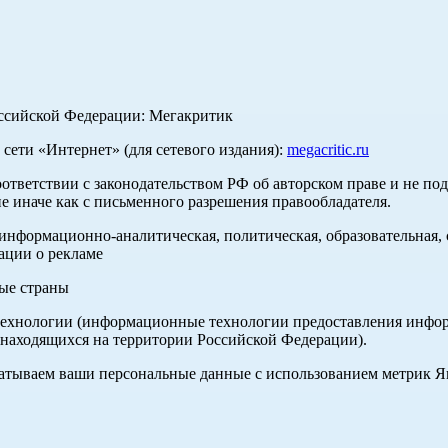
оссийской Федерации: Мегакритик
ети «Интернет» (для сетевого издания):
megacritic.ru
оответствии с законодательством РФ об авторском праве и не по
е иначе как с письменного разрешения правообладателя.
нформационно-аналитическая, политическая, образовательная, с
ации о рекламе
ные страны
хнологии (информационные технологии предоставления информа
 находящихся на территории Российской Федерации).
абатываем ваши персональные данные с использованием метрик 