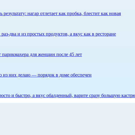
результату: нагар отлетает как пробка, блестит как новая
 раз-два и из простых продуктов, а вкус как в ресторане
ет парикмахера для женщин после 45 лет
то из них делаю — порядок в доме обеспечен
росто и быстро, а вкус обалденный, варите сразу большую каст