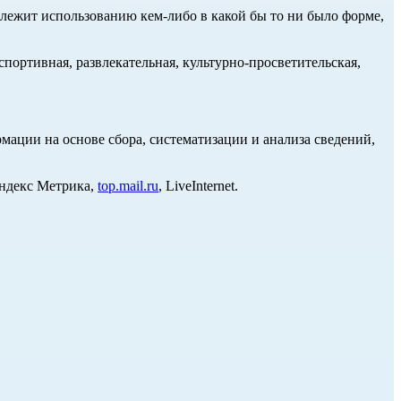
длежит использованию кем-либо в какой бы то ни было форме,
портивная, развлекательная, культурно-просветительская,
ции на основе сбора, систематизации и анализа сведений,
Яндекс Метрика,
top.mail.ru
, LiveInternet.