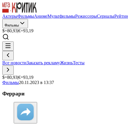
Актеры
Фильмы
Аниме
Мультфильмы
Режиссеры
Сериалы
Рейти
Фильмы
$=
80,93
|
€=
93,19
Все новости
Заказать рекламу
Жизнь
Тесты
$=
80,93
|
€=
93,19
Фильмы
20.11.2023 в 13:37
Феррари