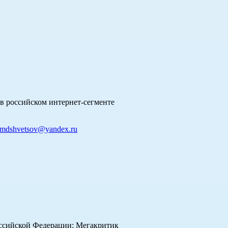
в российском интернет-сегменте
mdshvetsov@yandex.ru
оссийской Федерации: Мегакритик