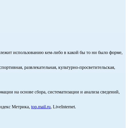
длежит использованию кем-либо в какой бы то ни было форме,
портивная, развлекательная, культурно-просветительская,
ции на основе сбора, систематизации и анализа сведений,
Яндекс Метрика,
top.mail.ru
, LiveInternet.