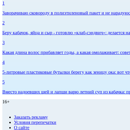
1
Заворачиваю сковороду в полиэтиленовый пакет и не нарадуюсь 
2
Беру кабачок, яйца и сыр - готовлю «клаб-сэндвич»: делается на
3
Какая длина волос прибавляет годы, а какая омолаживает: сов
4
5-литровые пластиковые бутылки берегу как зеницу ока: вот ч
5
Вместо надоевших щей и лапши варю летний суп из кабачка: п
16+
Заказать рекламу
Условия перепечатки
О сайте