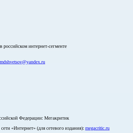
в российском интернет-сегменте
mdshvetsov@yandex.ru
оссийской Федерации: Мегакритик
ети «Интернет» (для сетевого издания):
megacritic.ru