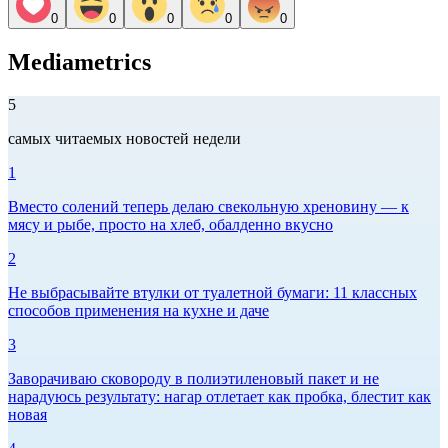
0
0
0
0
0
Mediametrics
5
самых читаемых новостей недели
1
Вместо солений теперь делаю свекольную хреновину — к
мясу и рыбе, просто на хлеб, обалденно вкусно
2
Не выбрасывайте втулки от туалетной бумаги: 11 классных
способов применения на кухне и даче
3
Заворачиваю сковороду в полиэтиленовый пакет и не
нарадуюсь результату: нагар отлетает как пробка, блестит как
новая