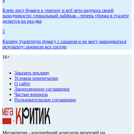
4
Клею лист бумаги к унитазу и всё лето радуюсь своей
находчивости: гениальный лайфхак - теперь уборка в туалете
делается на раз-два
5
Кипячу туалетную бумагу с сахаром и не могу нарадоваться
результату: оценили все соседи
16+
Заказать рекламу
Условия перепечатки
О сайте
Лицензионное соглашение
Частые вопросы
Пользовательское соглашение
Мегакритик - крупнейший агрегатор рецензий на