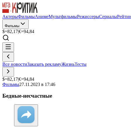
Актеры
Фильмы
Аниме
Мультфильмы
Режиссеры
Сериалы
Рейти
Фильмы
$=
82,17
|
€=
94,84
Все новости
Заказать рекламу
Жизнь
Тесты
$=
82,17
|
€=
94,84
Фильмы
27.11.2023 в 17:46
Бедные-несчастные