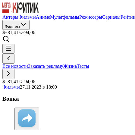
Актеры
Фильмы
Аниме
Мультфильмы
Режиссеры
Сериалы
Рейти
Фильмы
$=
81,41
|
€=
94,06
Все новости
Заказать рекламу
Жизнь
Тесты
$=
81,41
|
€=
94,06
Фильмы
27.11.2023 в 18:00
Вонка