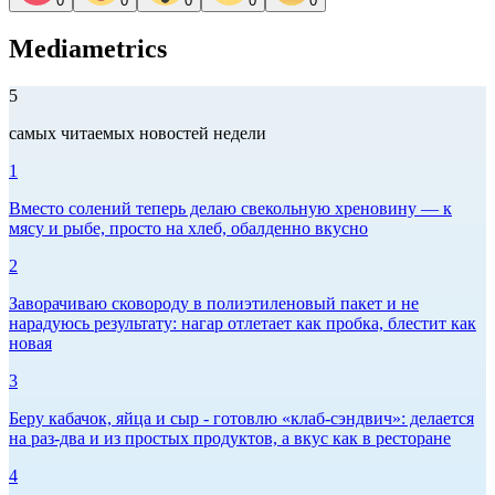
0
0
0
0
0
Mediametrics
5
самых читаемых новостей недели
1
Вместо солений теперь делаю свекольную хреновину — к
мясу и рыбе, просто на хлеб, обалденно вкусно
2
Заворачиваю сковороду в полиэтиленовый пакет и не
нарадуюсь результату: нагар отлетает как пробка, блестит как
новая
3
Беру кабачок, яйца и сыр - готовлю «клаб-сэндвич»: делается
на раз-два и из простых продуктов, а вкус как в ресторане
4