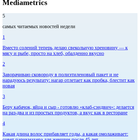
Mediametrics
5
самых читаемых новостей недели
1
Вместо солений теперь делаю свекольную хреновину — к
мясу и рыбе, просто на хлеб, обалденно вкусно
2
Заворачиваю сковороду в полиэтиленовый пакет и не
нарадуюсь результату: нагар отлетает как пробка, блестит как
новая
3
Беру кабачок, яйца и сыр - готовлю «клаб-сэндвич»: делается
на раз-два и из простых продуктов, а вкус как в ресторане
4
Какая длина волос прибавляет годы, а какая омолаживает:
совет парикмахера для женщин после 45 лет