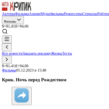
Актеры
Фильмы
Аниме
Мультфильмы
Режиссеры
Сериалы
Рейти
Фильмы
$=
81,41
|
€=
94,06
Все новости
Заказать рекламу
Жизнь
Тесты
$=
81,41
|
€=
94,06
Фильмы
05.12.2023 в 15:48
Крик. Ночь перед Рождеством