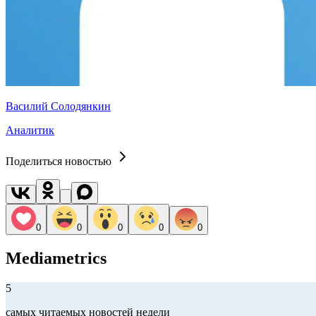
Василий Солодянкин
Аналитик
Поделиться новостью
0
0
0
0
0
Mediametrics
5
самых читаемых новостей недели