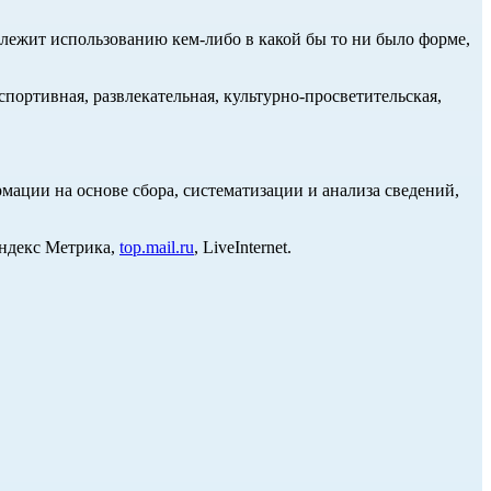
длежит использованию кем-либо в какой бы то ни было форме,
портивная, развлекательная, культурно-просветительская,
ции на основе сбора, систематизации и анализа сведений,
Яндекс Метрика,
top.mail.ru
, LiveInternet.