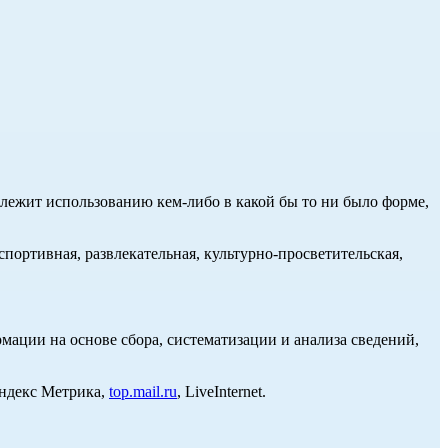
длежит использованию кем-либо в какой бы то ни было форме,
портивная, развлекательная, культурно-просветительская,
ции на основе сбора, систематизации и анализа сведений,
Яндекс Метрика,
top.mail.ru
, LiveInternet.