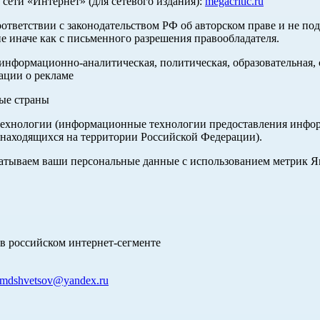
ети «Интернет» (для сетевого издания):
megacritic.ru
оответствии с законодательством РФ об авторском праве и не по
е иначе как с письменного разрешения правообладателя.
нформационно-аналитическая, политическая, образовательная, с
ации о рекламе
ные страны
хнологии (информационные технологии предоставления информа
 находящихся на территории Российской Федерации).
абатываем ваши персональные данные с использованием метрик 
в российском интернет-сегменте
mdshvetsov@yandex.ru