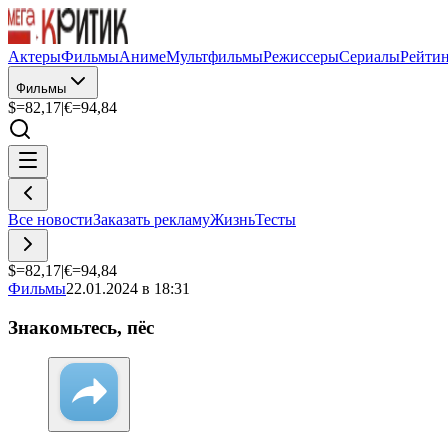
Актеры
Фильмы
Аниме
Мультфильмы
Режиссеры
Сериалы
Рейти
Фильмы
$=
82,17
|
€=
94,84
Все новости
Заказать рекламу
Жизнь
Тесты
$=
82,17
|
€=
94,84
Фильмы
22.01.2024 в 18:31
Знакомьтесь, пёс