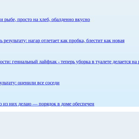
 рыбе, просто на хлеб, обалденно вкусно
результату: нагар отлетает как пробка, блестит как новая
сти: гениальный лайфхак - теперь уборка в туалете делается на 
ультату: оценили все соседи
то из них делаю — порядок в доме обеспечен