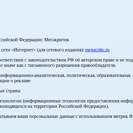
оссийской Федерации: Мегакритик
ети «Интернет» (для сетевого издания):
megacritic.ru
оответствии с законодательством РФ об авторском праве и не по
е иначе как с письменного разрешения правообладателя.
нформационно-аналитическая, политическая, образовательная, с
ации о рекламе
ные страны
хнологии (информационные технологии предоставления информа
 находящихся на территории Российской Федерации).
абатываем ваши персональные данные с использованием метрик 