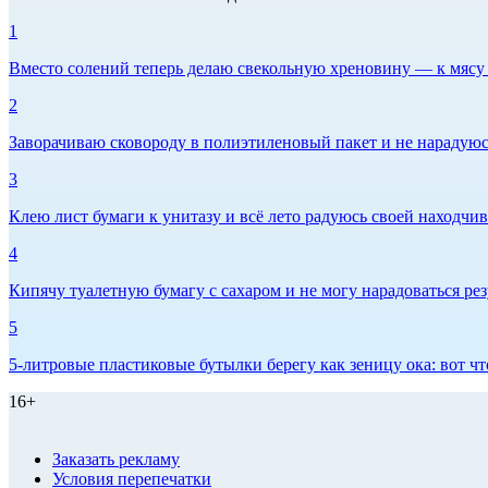
1
Вместо солений теперь делаю свекольную хреновину — к мясу и
2
Заворачиваю сковороду в полиэтиленовый пакет и не нарадуюсь 
3
Клею лист бумаги к унитазу и всё лето радуюсь своей находчиво
4
Кипячу туалетную бумагу с сахаром и не могу нарадоваться рез
5
5-литровые пластиковые бутылки берегу как зеницу ока: вот ч
16+
Заказать рекламу
Условия перепечатки