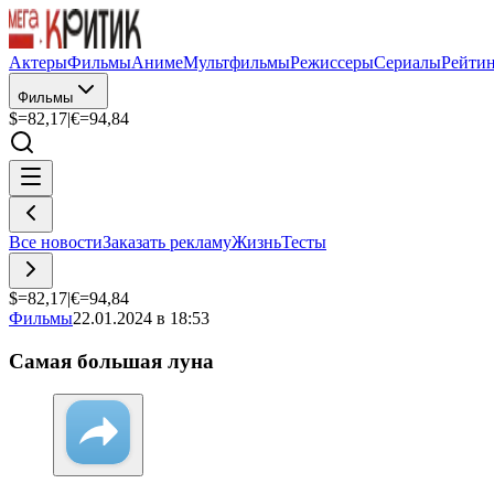
Актеры
Фильмы
Аниме
Мультфильмы
Режиссеры
Сериалы
Рейти
Фильмы
$=
82,17
|
€=
94,84
Все новости
Заказать рекламу
Жизнь
Тесты
$=
82,17
|
€=
94,84
Фильмы
22.01.2024 в 18:53
Самая большая луна