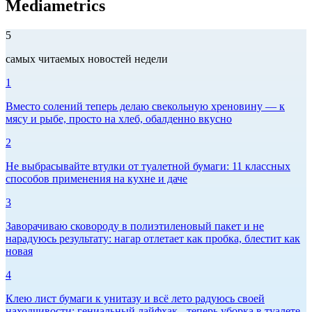
Mediametrics
5
самых читаемых новостей недели
1
Вместо солений теперь делаю свекольную хреновину — к
мясу и рыбе, просто на хлеб, обалденно вкусно
2
Не выбрасывайте втулки от туалетной бумаги: 11 классных
способов применения на кухне и даче
3
Заворачиваю сковороду в полиэтиленовый пакет и не
нарадуюсь результату: нагар отлетает как пробка, блестит как
новая
4
Клею лист бумаги к унитазу и всё лето радуюсь своей
находчивости: гениальный лайфхак - теперь уборка в туалете