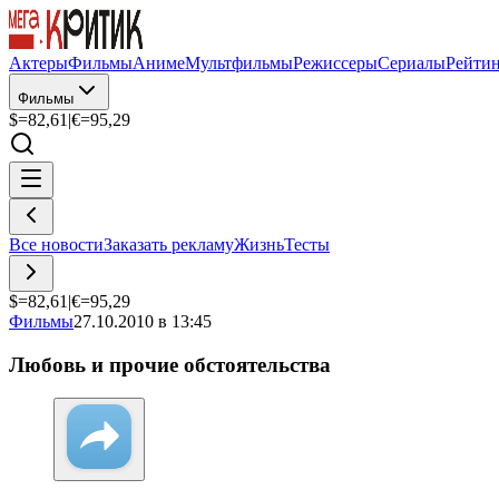
Актеры
Фильмы
Аниме
Мультфильмы
Режиссеры
Сериалы
Рейти
Фильмы
$=
82,61
|
€=
95,29
Все новости
Заказать рекламу
Жизнь
Тесты
$=
82,61
|
€=
95,29
Фильмы
27.10.2010 в 13:45
Любовь и прочие обстоятельства