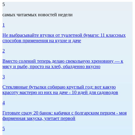
5
самых читаемых новостей недели
1
Не выбрасывайте втулки от туалетной бумаги: 11 классных
способов применения на кухне и даче
2
Вместо солений теперь делаю свекольную хреновину — к
мясу и рыбе, просто на хлеб, обалденно вкусно
3
Стеклянные бутылки собираю круглый год: вот какую
красоту мастерю из них на даче - 10 идей для садоводов
4
Готовьте сразу 20 банок: кабачки с болгарским перцем - моя
фирменная закуска, улетает первой
5