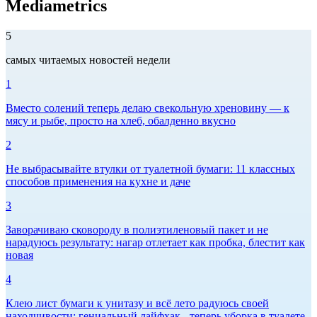
Mediametrics
5
самых читаемых новостей недели
1
Вместо солений теперь делаю свекольную хреновину — к
мясу и рыбе, просто на хлеб, обалденно вкусно
2
Не выбрасывайте втулки от туалетной бумаги: 11 классных
способов применения на кухне и даче
3
Заворачиваю сковороду в полиэтиленовый пакет и не
нарадуюсь результату: нагар отлетает как пробка, блестит как
новая
4
Клею лист бумаги к унитазу и всё лето радуюсь своей
находчивости: гениальный лайфхак - теперь уборка в туалете