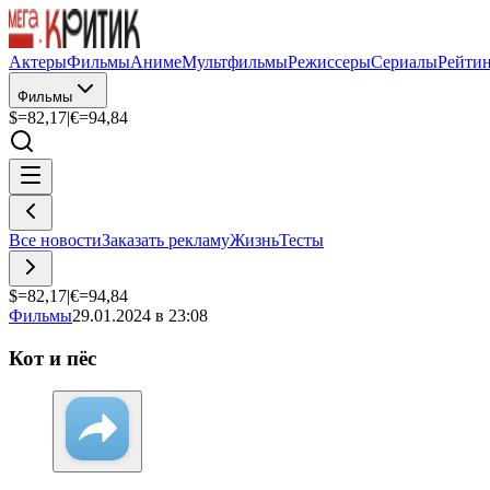
Актеры
Фильмы
Аниме
Мультфильмы
Режиссеры
Сериалы
Рейти
Фильмы
$=
82,17
|
€=
94,84
Все новости
Заказать рекламу
Жизнь
Тесты
$=
82,17
|
€=
94,84
Фильмы
29.01.2024 в 23:08
Кот и пёс