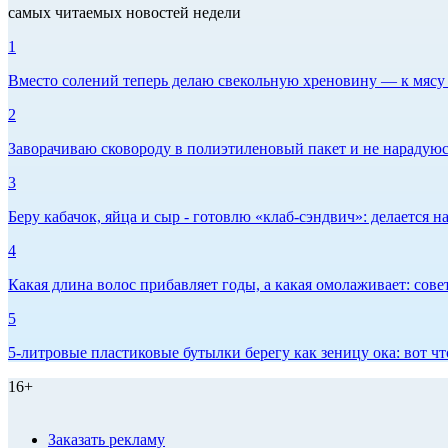
самых читаемых новостей недели
1
Вместо солений теперь делаю свекольную хреновину — к мясу и
2
Заворачиваю сковороду в полиэтиленовый пакет и не нарадуюсь 
3
Беру кабачок, яйца и сыр - готовлю «клаб-сэндвич»: делается на
4
Какая длина волос прибавляет годы, а какая омолаживает: сов
5
5-литровые пластиковые бутылки берегу как зеницу ока: вот ч
16+
Заказать рекламу