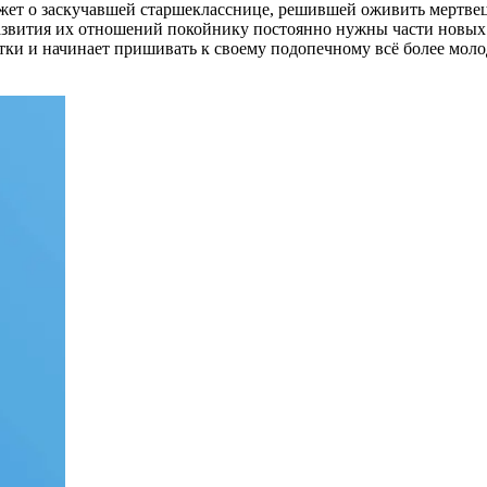
жет о заскучавшей старшекласснице, решившей оживить мертве
развития их отношений покойнику постоянно нужны части новых 
итки и начинает пришивать к своему подопечному всё более молод