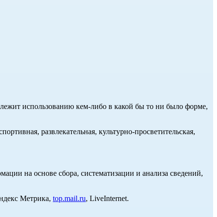
длежит использованию кем-либо в какой бы то ни было форме,
портивная, развлекательная, культурно-просветительская,
ции на основе сбора, систематизации и анализа сведений,
Яндекс Метрика,
top.mail.ru
, LiveInternet.