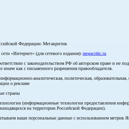
оссийской Федерации: Мегакритик
ети «Интернет» (для сетевого издания):
megacritic.ru
оответствии с законодательством РФ об авторском праве и не по
е иначе как с письменного разрешения правообладателя.
нформационно-аналитическая, политическая, образовательная, с
ации о рекламе
ные страны
хнологии (информационные технологии предоставления информа
 находящихся на территории Российской Федерации).
абатываем ваши персональные данные с использованием метрик 