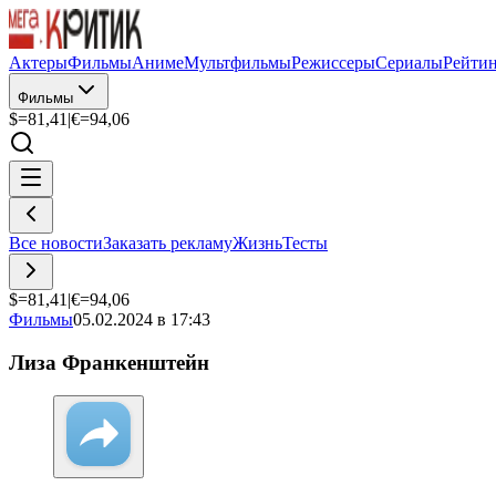
Актеры
Фильмы
Аниме
Мультфильмы
Режиссеры
Сериалы
Рейти
Фильмы
$=
81,41
|
€=
94,06
Все новости
Заказать рекламу
Жизнь
Тесты
$=
81,41
|
€=
94,06
Фильмы
05.02.2024 в 17:43
Лиза Франкенштейн