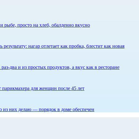
 рыбе, просто на хлеб, обалденно вкусно
результату: нагар отлетает как пробка, блестит как новая
 раз-два и из простых продуктов, а вкус как в ресторане
ет парикмахера для женщин после 45 лет
то из них делаю — порядок в доме обеспечен