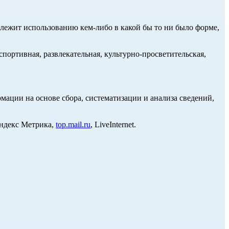
длежит использованию кем-либо в какой бы то ни было форме,
портивная, развлекательная, культурно-просветительская,
ции на основе сбора, систематизации и анализа сведений,
Яндекс Метрика,
top.mail.ru
, LiveInternet.