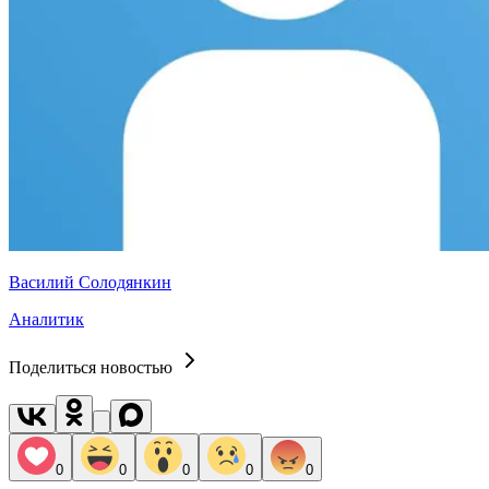
Василий Солодянкин
Аналитик
Поделиться новостью
0
0
0
0
0