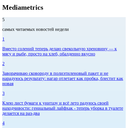
Mediametrics
5
самых читаемых новостей недели
1
Вместо солений теперь делаю свекольную хреновину — к
мясу и рыбе, просто на хлеб, обалденно вкусно
2
Заворачиваю сковороду в полиэтиленовый пакет и не
нарадуюсь результату: нагар отлетает как пробка, блестит как
новая
3
Клею лист бумаги к унитазу и всё лето радуюсь своей
находчивости: гениальный лайфхак - теперь уборка в туалете
делается на раз-два
4