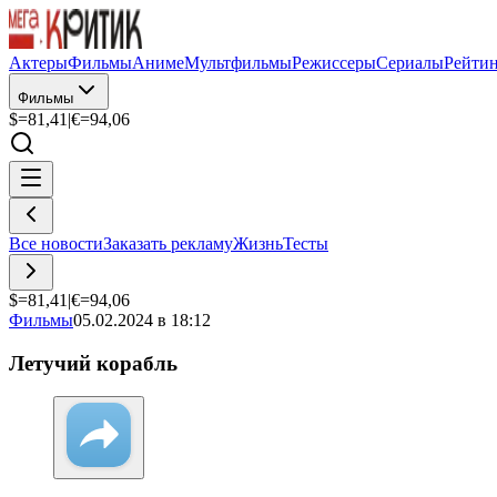
Актеры
Фильмы
Аниме
Мультфильмы
Режиссеры
Сериалы
Рейти
Фильмы
$=
81,41
|
€=
94,06
Все новости
Заказать рекламу
Жизнь
Тесты
$=
81,41
|
€=
94,06
Фильмы
05.02.2024 в 18:12
Летучий корабль