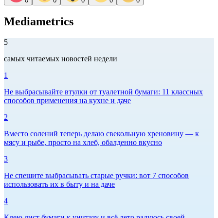
0
0
0
0
0
Mediametrics
5
самых читаемых новостей недели
1
Не выбрасывайте втулки от туалетной бумаги: 11 классных
способов применения на кухне и даче
2
Вместо солений теперь делаю свекольную хреновину — к
мясу и рыбе, просто на хлеб, обалденно вкусно
3
Не спешите выбрасывать старые ручки: вот 7 способов
использовать их в быту и на даче
4
Клею лист бумаги к унитазу и всё лето радуюсь своей