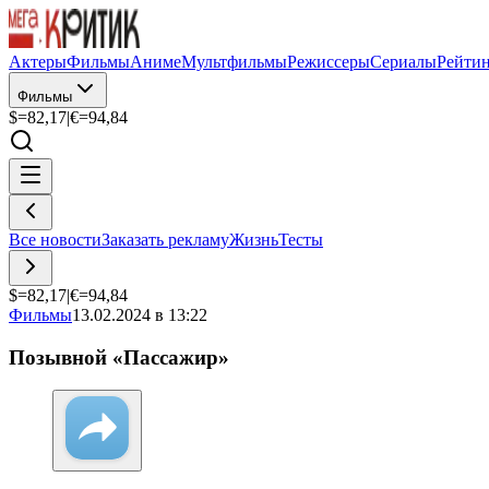
Актеры
Фильмы
Аниме
Мультфильмы
Режиссеры
Сериалы
Рейти
Фильмы
$=
82,17
|
€=
94,84
Все новости
Заказать рекламу
Жизнь
Тесты
$=
82,17
|
€=
94,84
Фильмы
13.02.2024 в 13:22
Позывной «Пассажир»