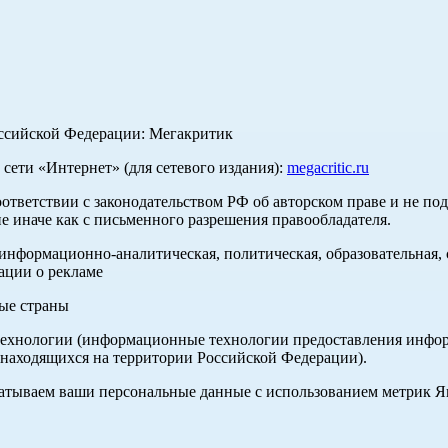
оссийской Федерации: Мегакритик
ети «Интернет» (для сетевого издания):
megacritic.ru
оответствии с законодательством РФ об авторском праве и не по
е иначе как с письменного разрешения правообладателя.
нформационно-аналитическая, политическая, образовательная, с
ации о рекламе
ные страны
хнологии (информационные технологии предоставления информа
 находящихся на территории Российской Федерации).
абатываем ваши персональные данные с использованием метрик 