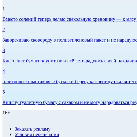
1
Вместо солений теперь делаю свекольную хреновину — к мясу и
2
Заворачиваю сковороду в полиэтиленовый пакет и не нарадуюсь 
3
Клею лист бумаги к унитазу и всё лето радуюсь своей находчиво
4
5-литровые пластиковые бутылки берегу как зеницу ока: вот ч
5
Кипячу туалетную бумагу с сахаром и не могу нарадоваться рез
16+
Заказать рекламу
Условия перепечатки