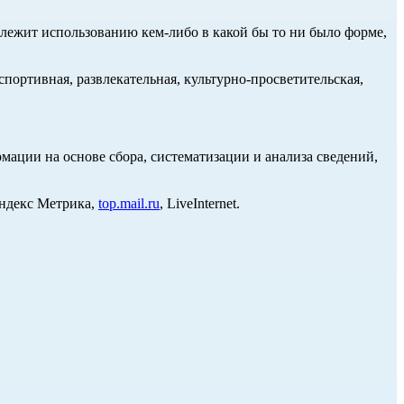
длежит использованию кем-либо в какой бы то ни было форме,
портивная, развлекательная, культурно-просветительская,
ции на основе сбора, систематизации и анализа сведений,
Яндекс Метрика,
top.mail.ru
, LiveInternet.