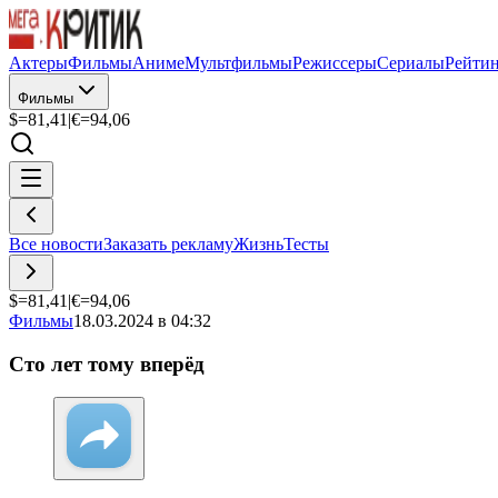
Актеры
Фильмы
Аниме
Мультфильмы
Режиссеры
Сериалы
Рейти
Фильмы
$=
81,41
|
€=
94,06
Все новости
Заказать рекламу
Жизнь
Тесты
$=
81,41
|
€=
94,06
Фильмы
18.03.2024 в 04:32
Сто лет тому вперёд