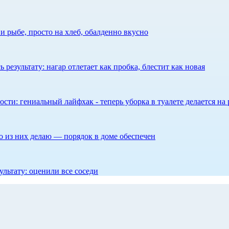
 рыбе, просто на хлеб, обалденно вкусно
результату: нагар отлетает как пробка, блестит как новая
сти: гениальный лайфхак - теперь уборка в туалете делается на 
то из них делаю — порядок в доме обеспечен
ультату: оценили все соседи