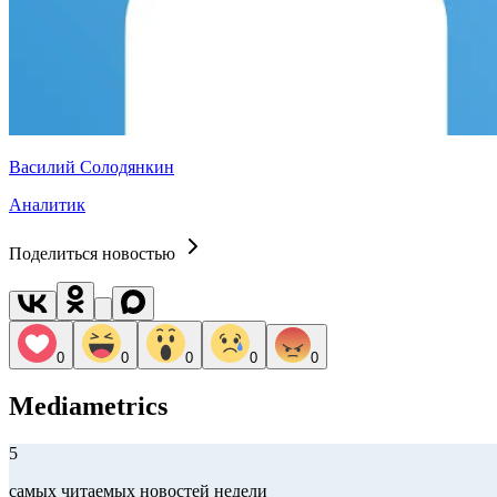
Василий Солодянкин
Аналитик
Поделиться новостью
0
0
0
0
0
Mediametrics
5
самых читаемых новостей недели