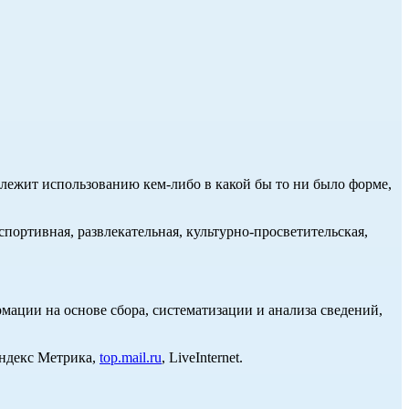
длежит использованию кем-либо в какой бы то ни было форме,
портивная, развлекательная, культурно-просветительская,
ции на основе сбора, систематизации и анализа сведений,
Яндекс Метрика,
top.mail.ru
, LiveInternet.