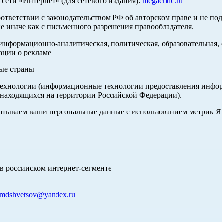
ети «Интернет» (для сетевого издания):
megacritic.ru
оответствии с законодательством РФ об авторском праве и не по
е иначе как с письменного разрешения правообладателя.
нформационно-аналитическая, политическая, образовательная, с
ации о рекламе
ные страны
хнологии (информационные технологии предоставления информа
 находящихся на территории Российской Федерации).
абатываем ваши персональные данные с использованием метрик 
в российском интернет-сегменте
mdshvetsov@yandex.ru