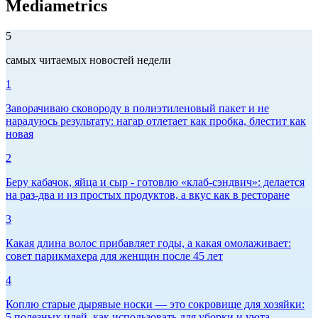
Mediametrics
5
самых читаемых новостей недели
1
Заворачиваю сковороду в полиэтиленовый пакет и не
нарадуюсь результату: нагар отлетает как пробка, блестит как
новая
2
Беру кабачок, яйца и сыр - готовлю «клаб-сэндвич»: делается
на раз-два и из простых продуктов, а вкус как в ресторане
3
Какая длина волос прибавляет годы, а какая омолаживает:
совет парикмахера для женщин после 45 лет
4
Коплю старые дырявые носки — это сокровище для хозяйки:
5 полезных идей, как использовать для уборки и уюта