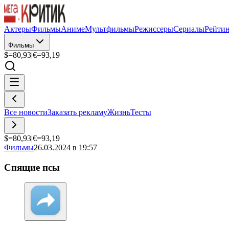
Актеры
Фильмы
Аниме
Мультфильмы
Режиссеры
Сериалы
Рейти
Фильмы
$=
80,93
|
€=
93,19
Все новости
Заказать рекламу
Жизнь
Тесты
$=
80,93
|
€=
93,19
Фильмы
26.03.2024 в 19:57
Спящие псы