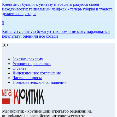
Клею лист бумаги к унитазу и всё лето радуюсь своей
находчивости: гениальный лайфхак - теперь уборка в туалете
делается на раз-два
5
Кипячу туалетную бумагу с сахаром и не могу нарадоваться
результату: оценили все соседи
16+
Заказать рекламу
Условия перепечатки
О сайте
Лицензионное соглашение
Частые вопросы
Пользовательское соглашение
Мегакритик - крупнейший агрегатор рецензий на
кинофильмы в российском интернет-сегменте