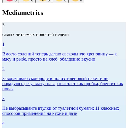
0
0
0
0
0
Mediametrics
5
самых читаемых новостей недели
1
Вместо солений теперь делаю свекольную хреновину — к
мясу и рыбе, просто на хлеб, обалденно вкусно
2
Заворачиваю сковороду в полиэтиленовый пакет и не
нарадуюсь результату: нагар отлетает как пробка, блестит как
новая
3
Не выбрасывайте втулки от туалетной бумаги: 11 классных
способов применения на кухне и даче
4