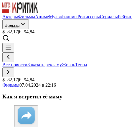
Актеры
Фильмы
Аниме
Мультфильмы
Режиссеры
Сериалы
Рейти
Фильмы
$=
82,17
|
€=
94,84
Все новости
Заказать рекламу
Жизнь
Тесты
$=
82,17
|
€=
94,84
Фильмы
07.04.2024 в 22:16
Как я встретил её маму