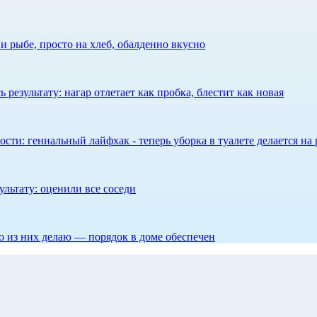
 рыбе, просто на хлеб, обалденно вкусно
результату: нагар отлетает как пробка, блестит как новая
сти: гениальный лайфхак - теперь уборка в туалете делается на 
ультату: оценили все соседи
то из них делаю — порядок в доме обеспечен