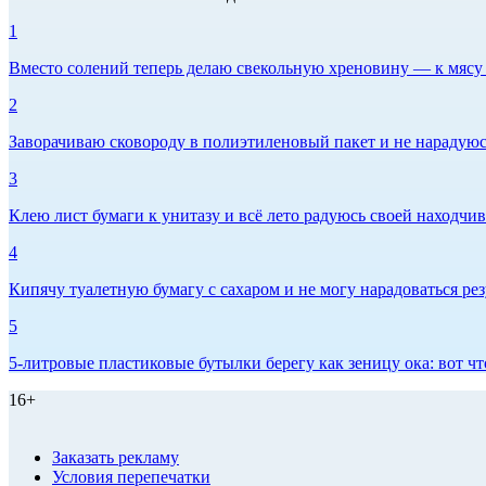
1
Вместо солений теперь делаю свекольную хреновину — к мясу и
2
Заворачиваю сковороду в полиэтиленовый пакет и не нарадуюсь 
3
Клею лист бумаги к унитазу и всё лето радуюсь своей находчиво
4
Кипячу туалетную бумагу с сахаром и не могу нарадоваться рез
5
5-литровые пластиковые бутылки берегу как зеницу ока: вот ч
16+
Заказать рекламу
Условия перепечатки