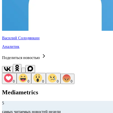
Василий Солодянкин
Аналитик
Поделиться новостью
0
0
0
0
0
Mediametrics
5
самых читаемых новостей недели