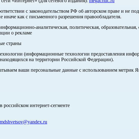
ети «Интернет» (для сетевого издания):
megacritic.ru
оответствии с законодательством РФ об авторском праве и не по
е иначе как с письменного разрешения правообладателя.
нформационно-аналитическая, политическая, образовательная, с
ации о рекламе
ные страны
хнологии (информационные технологии предоставления информа
 находящихся на территории Российской Федерации).
абатываем ваши персональные данные с использованием метрик 
в российском интернет-сегменте
mdshvetsov@yandex.ru