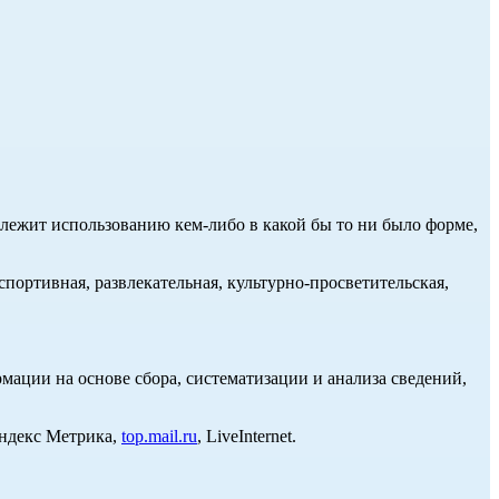
длежит использованию кем-либо в какой бы то ни было форме,
портивная, развлекательная, культурно-просветительская,
ции на основе сбора, систематизации и анализа сведений,
Яндекс Метрика,
top.mail.ru
, LiveInternet.