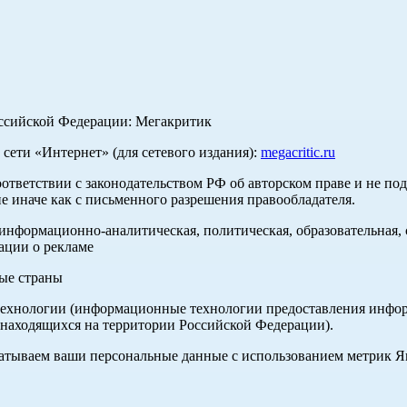
оссийской Федерации: Мегакритик
ети «Интернет» (для сетевого издания):
megacritic.ru
оответствии с законодательством РФ об авторском праве и не по
е иначе как с письменного разрешения правообладателя.
нформационно-аналитическая, политическая, образовательная, с
ации о рекламе
ные страны
хнологии (информационные технологии предоставления информа
 находящихся на территории Российской Федерации).
абатываем ваши персональные данные с использованием метрик 