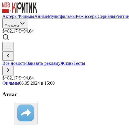
Актеры
Фильмы
Аниме
Мультфильмы
Режиссеры
Сериалы
Рейти
Фильмы
$=
82,17
|
€=
94,84
Все новости
Заказать рекламу
Жизнь
Тесты
$=
82,17
|
€=
94,84
Фильмы
06.05.2024 в 15:00
Атлас