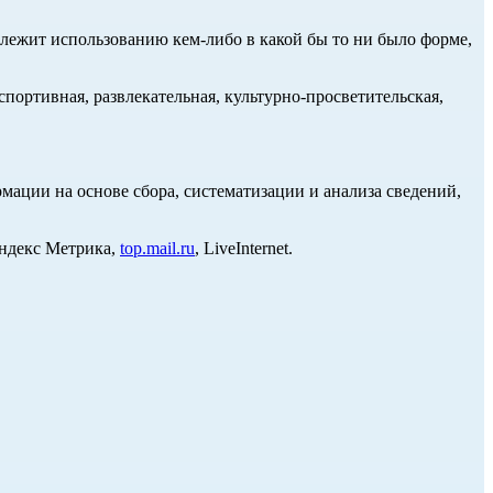
длежит использованию кем-либо в какой бы то ни было форме,
портивная, развлекательная, культурно-просветительская,
ции на основе сбора, систематизации и анализа сведений,
Яндекс Метрика,
top.mail.ru
, LiveInternet.