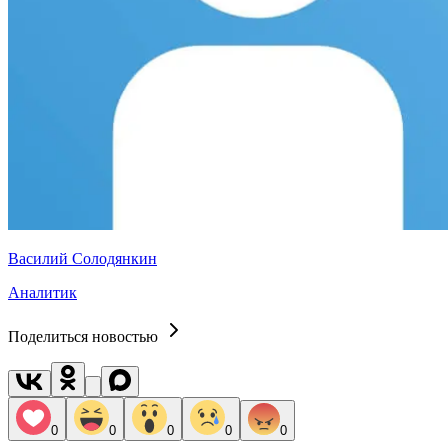
Василий Солодянкин
Аналитик
Поделиться новостью
0
0
0
0
0