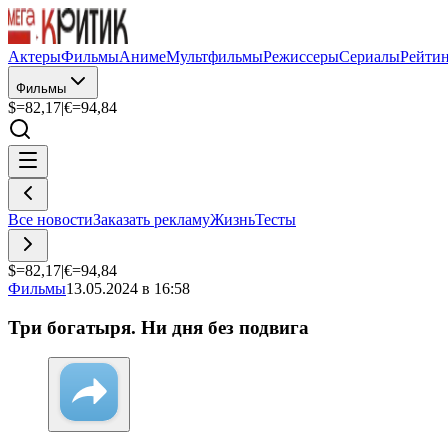
Актеры
Фильмы
Аниме
Мультфильмы
Режиссеры
Сериалы
Рейти
Фильмы
$=
82,17
|
€=
94,84
Все новости
Заказать рекламу
Жизнь
Тесты
$=
82,17
|
€=
94,84
Фильмы
13.05.2024 в 16:58
Три богатыря. Ни дня без подвига