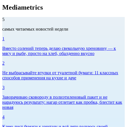
Mediametrics
5
самых читаемых новостей недели
1
Вместо солений теперь делаю свекольную хреновину — к
мясу и рыбе, просто на хлеб, обалденно вкусно
2
Не выбрасывайте втулки от туалетной бумаги: 11 классных
способов применения на кухне и даче
3
Заворачиваю сковороду в полиэтиленовый пакет и не
нарадуюсь результату: нагар отлетает как пробка, блестит как
новая
4
Клею лист бумаги к унитазу и всё лето радуюсь своей