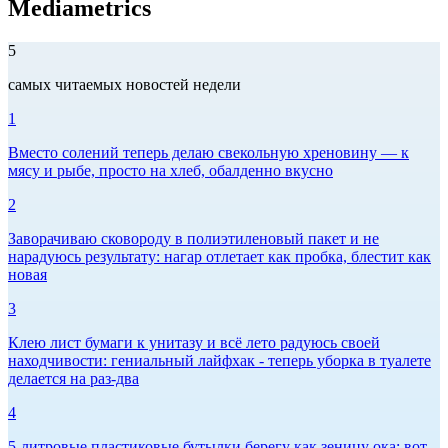
Mediametrics
5
самых читаемых новостей недели
1
Вместо солений теперь делаю свекольную хреновину — к
мясу и рыбе, просто на хлеб, обалденно вкусно
2
Заворачиваю сковороду в полиэтиленовый пакет и не
нарадуюсь результату: нагар отлетает как пробка, блестит как
новая
3
Клею лист бумаги к унитазу и всё лето радуюсь своей
находчивости: гениальный лайфхак - теперь уборка в туалете
делается на раз-два
4
5-литровые пластиковые бутылки берегу как зеницу ока: вот