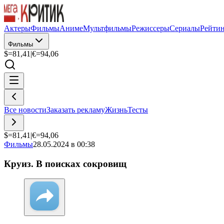
Актеры
Фильмы
Аниме
Мультфильмы
Режиссеры
Сериалы
Рейти
Фильмы
$=
81,41
|
€=
94,06
Все новости
Заказать рекламу
Жизнь
Тесты
$=
81,41
|
€=
94,06
Фильмы
28.05.2024 в 00:38
Круиз. В поисках сокровищ