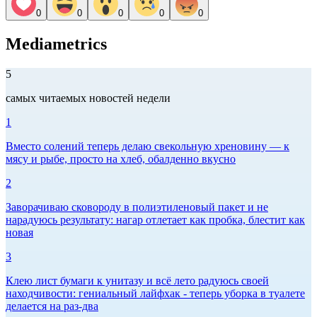
0
0
0
0
0
Mediametrics
5
самых читаемых новостей недели
1
Вместо солений теперь делаю свекольную хреновину — к
мясу и рыбе, просто на хлеб, обалденно вкусно
2
Заворачиваю сковороду в полиэтиленовый пакет и не
нарадуюсь результату: нагар отлетает как пробка, блестит как
новая
3
Клею лист бумаги к унитазу и всё лето радуюсь своей
находчивости: гениальный лайфхак - теперь уборка в туалете
делается на раз-два