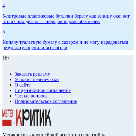
4
5-литровые пластиковые бутылки берегу как зеницу ока: вот
что из них делаю — порядок в доме обеспечен
5
Кипячу туалетную бумагу с сахаром и не могу нарадоваться
результату: оценили все соседи
16+
Заказать рекламу
Условия перепечатки
О сайте
Лицензионное соглашение
Частые вопросы
Пользовательское соглашение
Мегакритик - крупнейший агрегатор рецензий на