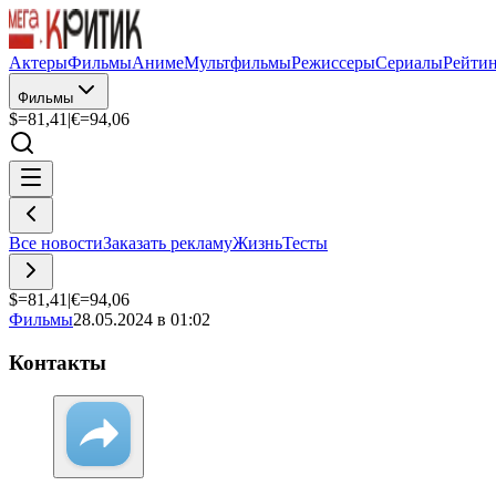
Актеры
Фильмы
Аниме
Мультфильмы
Режиссеры
Сериалы
Рейти
Фильмы
$=
81,41
|
€=
94,06
Все новости
Заказать рекламу
Жизнь
Тесты
$=
81,41
|
€=
94,06
Фильмы
28.05.2024 в 01:02
Контакты