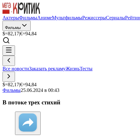
Актеры
Фильмы
Аниме
Мультфильмы
Режиссеры
Сериалы
Рейти
Фильмы
$=
82,17
|
€=
94,84
Все новости
Заказать рекламу
Жизнь
Тесты
$=
82,17
|
€=
94,84
Фильмы
25.06.2024 в 00:43
В потоке трех стихий