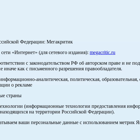
оссийской Федерации: Мегакритик
ети «Интернет» (для сетевого издания):
megacritic.ru
оответствии с законодательством РФ об авторском праве и не по
е иначе как с письменного разрешения правообладателя.
нформационно-аналитическая, политическая, образовательная, с
ации о рекламе
ные страны
хнологии (информационные технологии предоставления информа
 находящихся на территории Российской Федерации).
абатываем ваши персональные данные с использованием метрик 