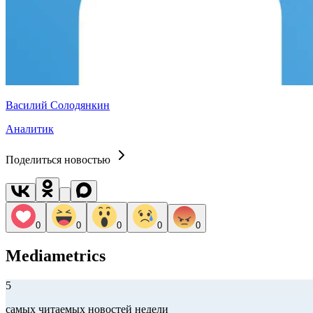
Василий Солодянкин
Аналитик
Поделиться новостью
0
0
0
0
0
Mediametrics
5
самых читаемых новостей недели