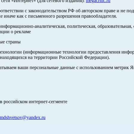
ети «Интернет» (для сетевого издания):
megacritic.ru
оответствии с законодательством РФ об авторском праве и не по
е иначе как с письменного разрешения правообладателя.
нформационно-аналитическая, политическая, образовательная, с
ации о рекламе
ные страны
хнологии (информационные технологии предоставления информа
 находящихся на территории Российской Федерации).
абатываем ваши персональные данные с использованием метрик 
в российском интернет-сегменте
mdshvetsov@yandex.ru