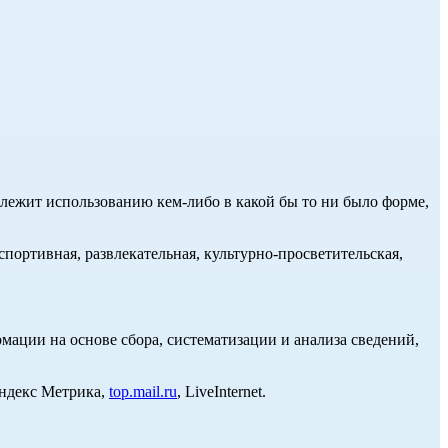
длежит использованию кем-либо в какой бы то ни было форме,
портивная, развлекательная, культурно-просветительская,
ции на основе сбора, систематизации и анализа сведений,
Яндекс Метрика,
top.mail.ru
, LiveInternet.