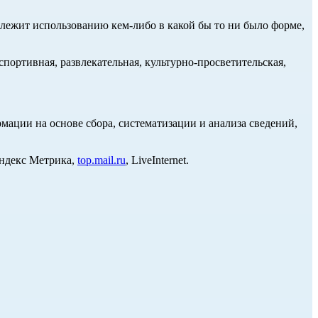
длежит использованию кем-либо в какой бы то ни было форме,
портивная, развлекательная, культурно-просветительская,
ции на основе сбора, систематизации и анализа сведений,
Яндекс Метрика,
top.mail.ru
, LiveInternet.