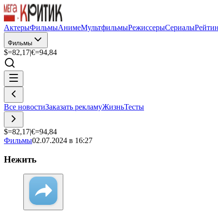
Актеры
Фильмы
Аниме
Мультфильмы
Режиссеры
Сериалы
Рейти
Фильмы
$=
82,17
|
€=
94,84
Все новости
Заказать рекламу
Жизнь
Тесты
$=
82,17
|
€=
94,84
Фильмы
02.07.2024 в 16:27
Нежить