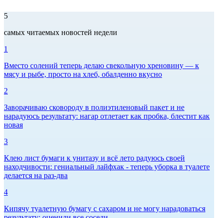
5
самых читаемых новостей недели
1
Вместо солений теперь делаю свекольную хреновину — к
мясу и рыбе, просто на хлеб, обалденно вкусно
2
Заворачиваю сковороду в полиэтиленовый пакет и не
нарадуюсь результату: нагар отлетает как пробка, блестит как
новая
3
Клею лист бумаги к унитазу и всё лето радуюсь своей
находчивости: гениальный лайфхак - теперь уборка в туалете
делается на раз-два
4
Кипячу туалетную бумагу с сахаром и не могу нарадоваться
результату: оценили все соседи